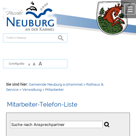
Zum Inhalt
,
zur Navigation
oder
zur Startseite
springen.
chließen
suchen
A
A
Schriftgröße
A
Sie sind hier:
Gemeinde Neuburg a.d.Kammel
>
Rathaus &
Service
>
Verwaltung
>
Mitarbeiter
Mitarbeiter-Telefon-Liste