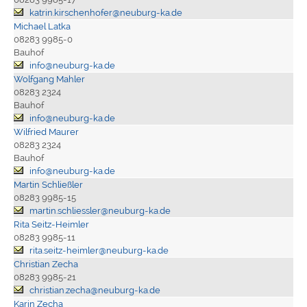
katrin.kirschenhofer@neuburg-ka.de
Michael Latka
08283 9985-0
Bauhof
info@neuburg-ka.de
Wolfgang Mahler
08283 2324
Bauhof
info@neuburg-ka.de
Wilfried Maurer
08283 2324
Bauhof
info@neuburg-ka.de
Martin Schließler
08283 9985-15
martin.schliessler@neuburg-ka.de
Rita Seitz-Heimler
08283 9985-11
rita.seitz-heimler@neuburg-ka.de
Christian Zecha
08283 9985-21
christian.zecha@neuburg-ka.de
Karin Zecha