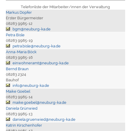
Telefonliste der Mitarbeiter/innen der Verwaltung
Markus Dopfer
Erster Bürgermeister
08283 9985-12
bgm@neuburg-ka.de
Petra Bisle
08283 9985-19
petra.bisle@neuburg-ka.de
Anna-Maria Böck
08283 9985-16
einwohneramt@neuburg-ka.de
Bernd Braun
08283 2324
Bauhof
info@neuburg-ka.de
Maike Goebel
08283 9985-14
maike.goebel@neuburg-ka.de
Daniela Grünwied
08283 9985-13
daniela.gruenwied@neuburg-ka.de
Katrin Kirschenhofer
08283 9985-17