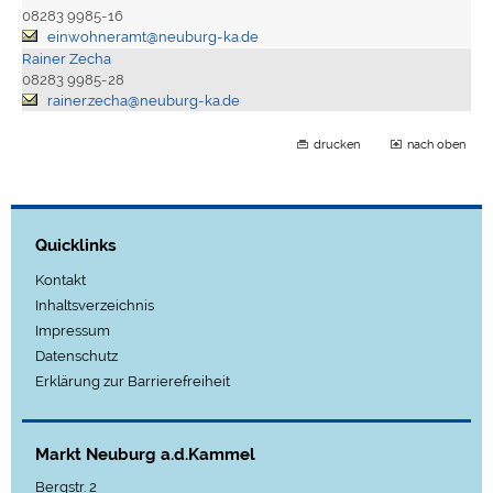
08283 9985-16
einwohneramt@neuburg-ka.de
Rainer Zecha
08283 9985-28
rainer.zecha@neuburg-ka.de
drucken
nach oben
Quicklinks
Kontakt
Inhaltsverzeichnis
Impressum
Datenschutz
Erklärung zur Barrierefreiheit
Markt Neuburg a.d.Kammel
Bergstr. 2