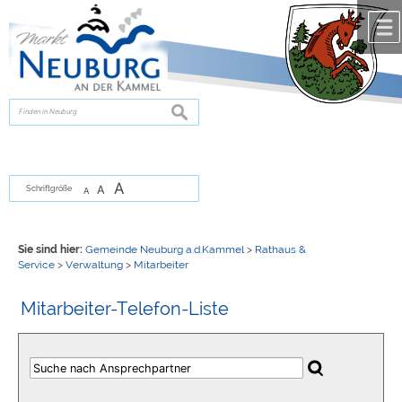
Zum Inhalt
,
zur Navigation
oder
zur Startseite
springen.
chließen
suchen
A
A
Schriftgröße
A
Sie sind hier:
Gemeinde Neuburg a.d.Kammel
>
Rathaus &
Service
>
Verwaltung
>
Mitarbeiter
Mitarbeiter-Telefon-Liste