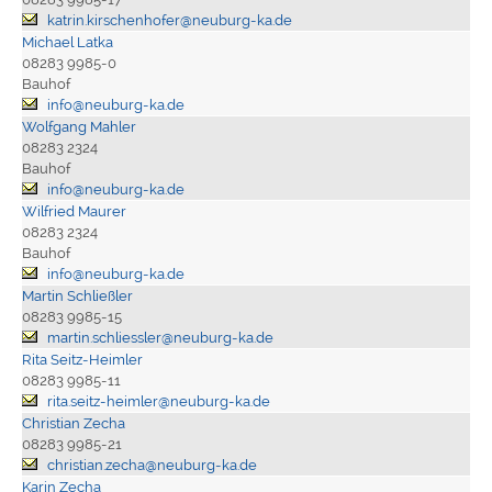
katrin.kirschenhofer@neuburg-ka.de
Michael Latka
08283 9985-0
Bauhof
info@neuburg-ka.de
Wolfgang Mahler
08283 2324
Bauhof
info@neuburg-ka.de
Wilfried Maurer
08283 2324
Bauhof
info@neuburg-ka.de
Martin Schließler
08283 9985-15
martin.schliessler@neuburg-ka.de
Rita Seitz-Heimler
08283 9985-11
rita.seitz-heimler@neuburg-ka.de
Christian Zecha
08283 9985-21
christian.zecha@neuburg-ka.de
Karin Zecha