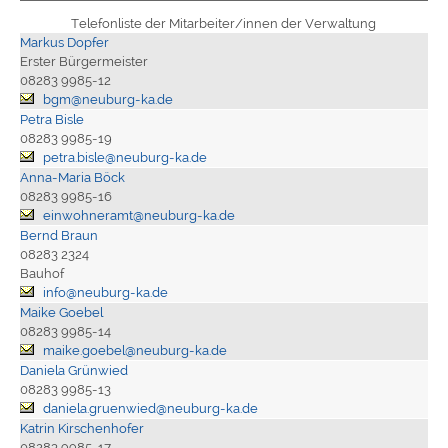
Telefonliste der Mitarbeiter/innen der Verwaltung
Markus Dopfer
Erster Bürgermeister
08283 9985-12
bgm@neuburg-ka.de
Petra Bisle
08283 9985-19
petra.bisle@neuburg-ka.de
Anna-Maria Böck
08283 9985-16
einwohneramt@neuburg-ka.de
Bernd Braun
08283 2324
Bauhof
info@neuburg-ka.de
Maike Goebel
08283 9985-14
maike.goebel@neuburg-ka.de
Daniela Grünwied
08283 9985-13
daniela.gruenwied@neuburg-ka.de
Katrin Kirschenhofer
08283 9985-17