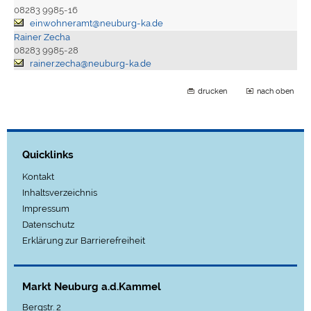
08283 9985-16
einwohneramt@neuburg-ka.de
Rainer Zecha
08283 9985-28
rainer.zecha@neuburg-ka.de
drucken
nach oben
Quicklinks
Kontakt
Inhaltsverzeichnis
Impressum
Datenschutz
Erklärung zur Barrierefreiheit
Markt Neuburg a.d.Kammel
Bergstr. 2