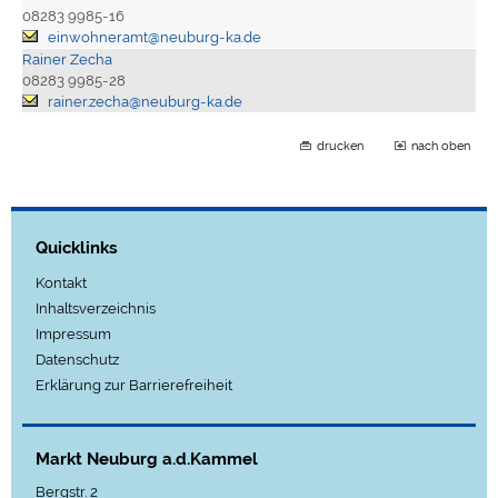
08283 9985-16
einwohneramt@neuburg-ka.de
Rainer Zecha
08283 9985-28
rainer.zecha@neuburg-ka.de
drucken
nach oben
Quicklinks
Kontakt
Inhaltsverzeichnis
Impressum
Datenschutz
Erklärung zur Barrierefreiheit
Markt Neuburg a.d.Kammel
Bergstr. 2