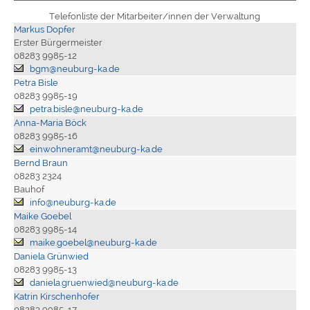
Telefonliste der Mitarbeiter/innen der Verwaltung
Markus Dopfer
Erster Bürgermeister
08283 9985-12
bgm@neuburg-ka.de
Petra Bisle
08283 9985-19
petra.bisle@neuburg-ka.de
Anna-Maria Böck
08283 9985-16
einwohneramt@neuburg-ka.de
Bernd Braun
08283 2324
Bauhof
info@neuburg-ka.de
Maike Goebel
08283 9985-14
maike.goebel@neuburg-ka.de
Daniela Grünwied
08283 9985-13
daniela.gruenwied@neuburg-ka.de
Katrin Kirschenhofer
08283 9985-17