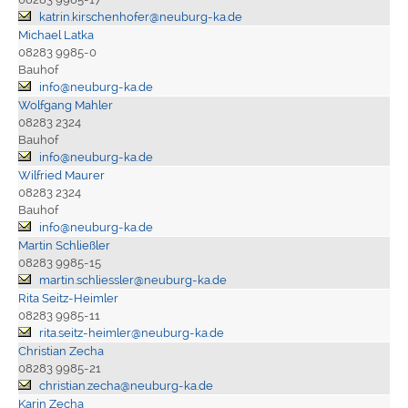
katrin.kirschenhofer@neuburg-ka.de
Michael Latka
08283 9985-0
Bauhof
info@neuburg-ka.de
Wolfgang Mahler
08283 2324
Bauhof
info@neuburg-ka.de
Wilfried Maurer
08283 2324
Bauhof
info@neuburg-ka.de
Martin Schließler
08283 9985-15
martin.schliessler@neuburg-ka.de
Rita Seitz-Heimler
08283 9985-11
rita.seitz-heimler@neuburg-ka.de
Christian Zecha
08283 9985-21
christian.zecha@neuburg-ka.de
Karin Zecha