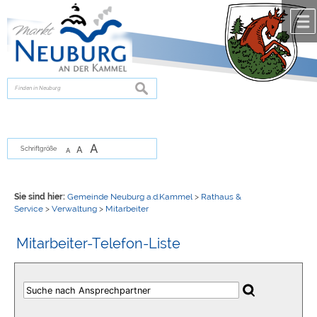
Zum Inhalt
,
zur Navigation
oder
zur Startseite
springen.
chließen
suchen
A
A
Schriftgröße
A
Sie sind hier:
Gemeinde Neuburg a.d.Kammel
>
Rathaus &
Service
>
Verwaltung
>
Mitarbeiter
Mitarbeiter-Telefon-Liste