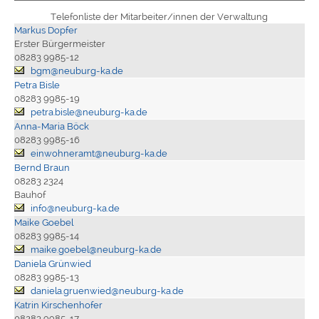
Telefonliste der Mitarbeiter/innen der Verwaltung
Markus Dopfer
Erster Bürgermeister
08283 9985-12
bgm@neuburg-ka.de
Petra Bisle
08283 9985-19
petra.bisle@neuburg-ka.de
Anna-Maria Böck
08283 9985-16
einwohneramt@neuburg-ka.de
Bernd Braun
08283 2324
Bauhof
info@neuburg-ka.de
Maike Goebel
08283 9985-14
maike.goebel@neuburg-ka.de
Daniela Grünwied
08283 9985-13
daniela.gruenwied@neuburg-ka.de
Katrin Kirschenhofer
08283 9985-17