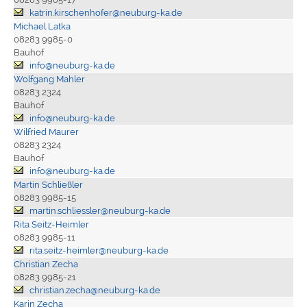
katrin.kirschenhofer@neuburg-ka.de
Michael Latka
08283 9985-0
Bauhof
info@neuburg-ka.de
Wolfgang Mahler
08283 2324
Bauhof
info@neuburg-ka.de
Wilfried Maurer
08283 2324
Bauhof
info@neuburg-ka.de
Martin Schließler
08283 9985-15
martin.schliessler@neuburg-ka.de
Rita Seitz-Heimler
08283 9985-11
rita.seitz-heimler@neuburg-ka.de
Christian Zecha
08283 9985-21
christian.zecha@neuburg-ka.de
Karin Zecha