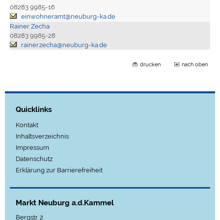
08283 9985-16
einwohneramt@neuburg-ka.de
Rainer Zecha
08283 9985-28
rainer.zecha@neuburg-ka.de
drucken
nach oben
Quicklinks
Kontakt
Inhaltsverzeichnis
Impressum
Datenschutz
Erklärung zur Barrierefreiheit
Markt Neuburg a.d.Kammel
Bergstr. 2