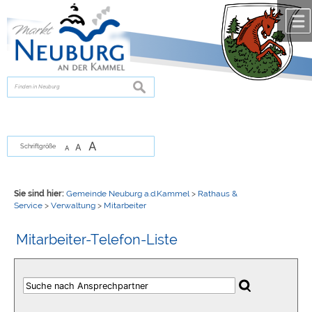
Zum Inhalt
,
zur Navigation
oder
zur Startseite
springen.
chließen
suchen
A
A
Schriftgröße
A
Sie sind hier:
Gemeinde Neuburg a.d.Kammel
>
Rathaus &
Service
>
Verwaltung
>
Mitarbeiter
Mitarbeiter-Telefon-Liste