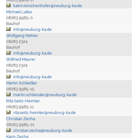
katrin.kirschenhofer@neuburg-ka.de
Michael Latka
08283 9985-0
Bauhof
info@neuburg-ka.de
Wolfgang Mahler
08283 2324
Bauhof
info@neuburg-ka.de
Wilfried Maurer
08283 2324
Bauhof
info@neuburg-ka.de
Martin Schließler
08283 9985-15
martin.schliessler@neuburg-ka.de
Rita Seitz-Heimler
08283 9985-11
rita.seitz-heimler@neuburg-ka.de
Christian Zecha
08283 9985-21
christian.zecha@neuburg-ka.de
Karin Zecha