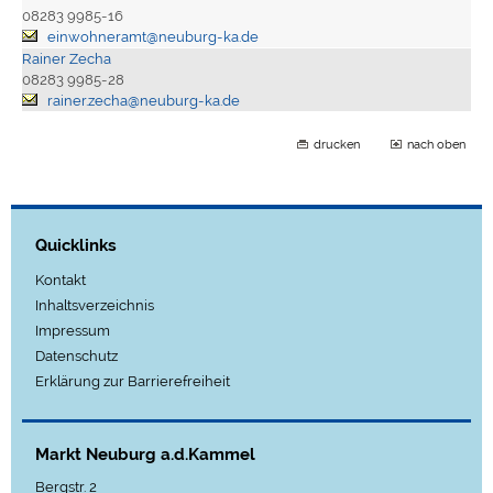
08283 9985-16
einwohneramt@neuburg-ka.de
Rainer Zecha
08283 9985-28
rainer.zecha@neuburg-ka.de
drucken
nach oben
Quicklinks
Kontakt
Inhaltsverzeichnis
Impressum
Datenschutz
Erklärung zur Barrierefreiheit
Markt Neuburg a.d.Kammel
Bergstr. 2