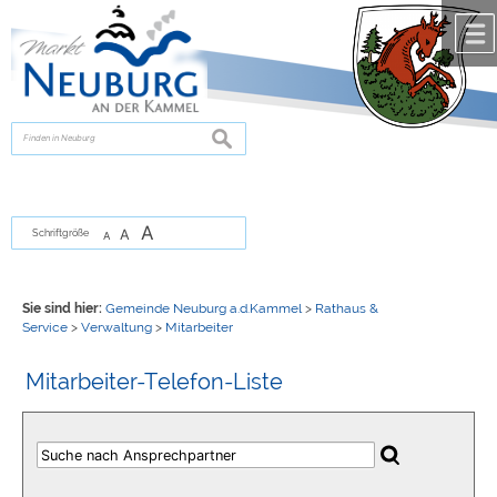
Zum Inhalt
,
zur Navigation
oder
zur Startseite
springen.
chließen
suchen
A
A
Schriftgröße
A
Sie sind hier:
Gemeinde Neuburg a.d.Kammel
>
Rathaus &
Service
>
Verwaltung
>
Mitarbeiter
Mitarbeiter-Telefon-Liste