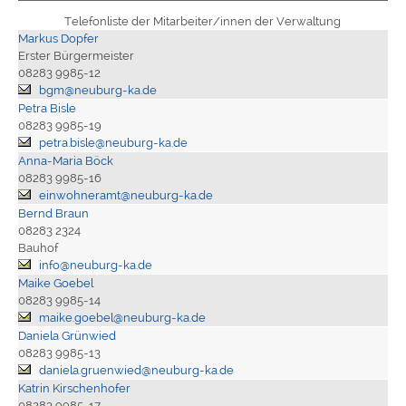
Telefonliste der Mitarbeiter/innen der Verwaltung
Markus Dopfer
Erster Bürgermeister
08283 9985-12
bgm@neuburg-ka.de
Petra Bisle
08283 9985-19
petra.bisle@neuburg-ka.de
Anna-Maria Böck
08283 9985-16
einwohneramt@neuburg-ka.de
Bernd Braun
08283 2324
Bauhof
info@neuburg-ka.de
Maike Goebel
08283 9985-14
maike.goebel@neuburg-ka.de
Daniela Grünwied
08283 9985-13
daniela.gruenwied@neuburg-ka.de
Katrin Kirschenhofer
08283 9985-17