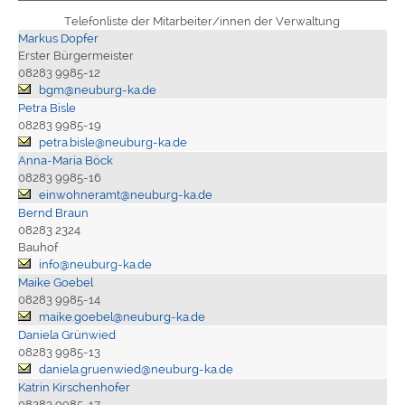
Telefonliste der Mitarbeiter/innen der Verwaltung
Markus Dopfer
Erster Bürgermeister
08283 9985-12
bgm@neuburg-ka.de
Petra Bisle
08283 9985-19
petra.bisle@neuburg-ka.de
Anna-Maria Böck
08283 9985-16
einwohneramt@neuburg-ka.de
Bernd Braun
08283 2324
Bauhof
info@neuburg-ka.de
Maike Goebel
08283 9985-14
maike.goebel@neuburg-ka.de
Daniela Grünwied
08283 9985-13
daniela.gruenwied@neuburg-ka.de
Katrin Kirschenhofer
08283 9985-17