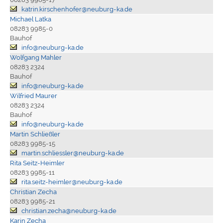
katrin.kirschenhofer@neuburg-ka.de
Michael Latka
08283 9985-0
Bauhof
info@neuburg-ka.de
Wolfgang Mahler
08283 2324
Bauhof
info@neuburg-ka.de
Wilfried Maurer
08283 2324
Bauhof
info@neuburg-ka.de
Martin Schließler
08283 9985-15
martin.schliessler@neuburg-ka.de
Rita Seitz-Heimler
08283 9985-11
rita.seitz-heimler@neuburg-ka.de
Christian Zecha
08283 9985-21
christian.zecha@neuburg-ka.de
Karin Zecha