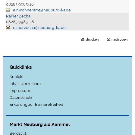
08283 9985-16
einwohneramt@neuburg-ka.de
Rainer Zecha
08283 9985-28
rainer.zecha@neuburg-ka.de
drucken
nach oben
Quicklinks
Kontakt
Inhaltsverzeichnis
Impressum
Datenschutz
Erklärung zur Barrierefreiheit
Markt Neuburg a.d.Kammel
Bergstr. 2