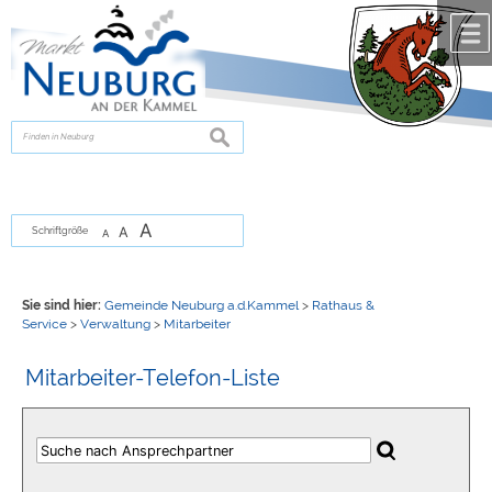
Zum Inhalt
,
zur Navigation
oder
zur Startseite
springen.
chließen
suchen
A
A
Schriftgröße
A
Sie sind hier:
Gemeinde Neuburg a.d.Kammel
>
Rathaus &
Service
>
Verwaltung
>
Mitarbeiter
Mitarbeiter-Telefon-Liste