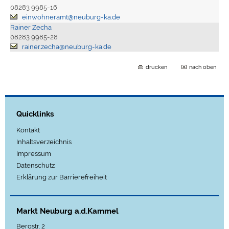
08283 9985-16
einwohneramt@neuburg-ka.de
Rainer Zecha
08283 9985-28
rainer.zecha@neuburg-ka.de
drucken
nach oben
Quicklinks
Kontakt
Inhaltsverzeichnis
Impressum
Datenschutz
Erklärung zur Barrierefreiheit
Markt Neuburg a.d.Kammel
Bergstr. 2