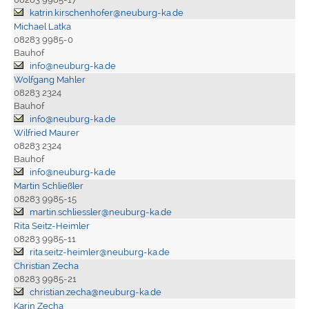
katrin.kirschenhofer@neuburg-ka.de
Michael Latka
08283 9985-0
Bauhof
info@neuburg-ka.de
Wolfgang Mahler
08283 2324
Bauhof
info@neuburg-ka.de
Wilfried Maurer
08283 2324
Bauhof
info@neuburg-ka.de
Martin Schließler
08283 9985-15
martin.schliessler@neuburg-ka.de
Rita Seitz-Heimler
08283 9985-11
rita.seitz-heimler@neuburg-ka.de
Christian Zecha
08283 9985-21
christian.zecha@neuburg-ka.de
Karin Zecha