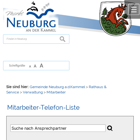
Zum Inhalt
,
zur Navigation
oder
zur Startseite
springen.
chließen
suchen
A
A
Schriftgröße
A
Sie sind hier:
Gemeinde Neuburg a.d.Kammel
>
Rathaus &
Service
>
Verwaltung
>
Mitarbeiter
Mitarbeiter-Telefon-Liste