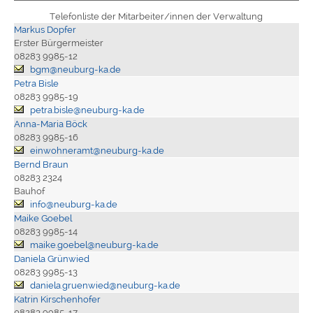
Telefonliste der Mitarbeiter/innen der Verwaltung
Markus Dopfer
Erster Bürgermeister
08283 9985-12
bgm@neuburg-ka.de
Petra Bisle
08283 9985-19
petra.bisle@neuburg-ka.de
Anna-Maria Böck
08283 9985-16
einwohneramt@neuburg-ka.de
Bernd Braun
08283 2324
Bauhof
info@neuburg-ka.de
Maike Goebel
08283 9985-14
maike.goebel@neuburg-ka.de
Daniela Grünwied
08283 9985-13
daniela.gruenwied@neuburg-ka.de
Katrin Kirschenhofer
08283 9985-17