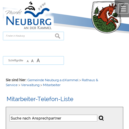
Zum Inhalt
,
zur Navigation
oder
zur Startseite
springen.
chließen
suchen
A
A
Schriftgröße
A
Sie sind hier:
Gemeinde Neuburg a.d.Kammel
>
Rathaus &
Service
>
Verwaltung
>
Mitarbeiter
Mitarbeiter-Telefon-Liste