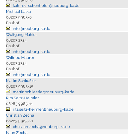
katrin.kirschenhofer@neuburg-ka.de
Michael Latka
08283 9985-0
Bauhof
info@neuburg-ka.de
Wolfgang Mahler
08283 2324
Bauhof
info@neuburg-ka.de
Wilfried Maurer
08283 2324
Bauhof
info@neuburg-ka.de
Martin Schließler
08283 9985-15
martin.schliessler@neuburg-ka.de
Rita Seitz-Heimler
08283 9985-11
rita.seitz-heimler@neuburg-ka.de
Christian Zecha
08283 9985-21
christian.zecha@neuburg-ka.de
Karin Zecha