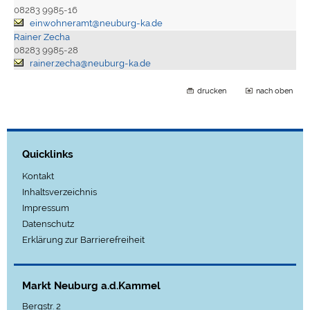
08283 9985-16
einwohneramt@neuburg-ka.de
Rainer Zecha
08283 9985-28
rainer.zecha@neuburg-ka.de
drucken
nach oben
Quicklinks
Kontakt
Inhaltsverzeichnis
Impressum
Datenschutz
Erklärung zur Barrierefreiheit
Markt Neuburg a.d.Kammel
Bergstr. 2