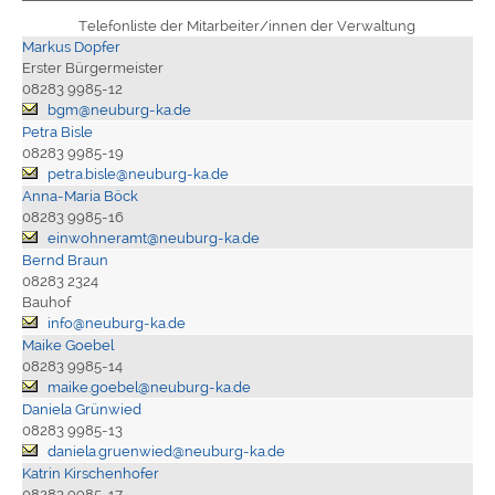
Telefonliste der Mitarbeiter/innen der Verwaltung
Markus Dopfer
Erster Bürgermeister
08283 9985-12
bgm@neuburg-ka.de
Petra Bisle
08283 9985-19
petra.bisle@neuburg-ka.de
Anna-Maria Böck
08283 9985-16
einwohneramt@neuburg-ka.de
Bernd Braun
08283 2324
Bauhof
info@neuburg-ka.de
Maike Goebel
08283 9985-14
maike.goebel@neuburg-ka.de
Daniela Grünwied
08283 9985-13
daniela.gruenwied@neuburg-ka.de
Katrin Kirschenhofer
08283 9985-17