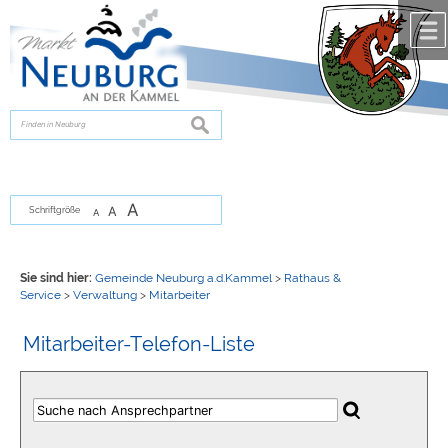
Zum Inhalt
,
zur Navigation
oder
zur Startseite
springen.
chließen
suchen
A
A
Schriftgröße
A
Sie sind hier:
Gemeinde Neuburg a.d.Kammel
>
Rathaus &
Service
>
Verwaltung
>
Mitarbeiter
Mitarbeiter-Telefon-Liste