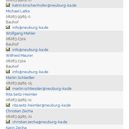
katrin.kirschenhofer@neuburg-ka.de
Michael Latka
08283 9985-0
Bauhof
info@neuburg-ka.de
Wolfgang Mahler
08283 2324
Bauhof
info@neuburg-ka.de
Wilfried Maurer
08283 2324
Bauhof
info@neuburg-ka.de
Martin Schließler
08283 9985-15
martin.schliessler@neuburg-ka.de
Rita Seitz-Heimler
08283 9985-11
rita.seitz-heimler@neuburg-ka.de
Christian Zecha
08283 9985-21
christian.zecha@neuburg-ka.de
Karin Zecha