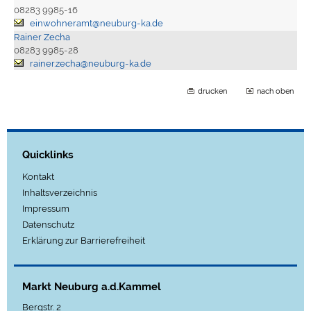
08283 9985-16
einwohneramt@neuburg-ka.de
Rainer Zecha
08283 9985-28
rainer.zecha@neuburg-ka.de
drucken
nach oben
Quicklinks
Kontakt
Inhaltsverzeichnis
Impressum
Datenschutz
Erklärung zur Barrierefreiheit
Markt Neuburg a.d.Kammel
Bergstr. 2