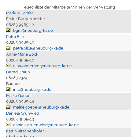
Telefonliste der Mitarbeiter/innen der Verwaltung
Markus Dopfer
Erster Bürgermeister
08283 9985-12
bgm@neuburg-ka.de
Petra Bisle
08283 9985-19
petra.bisle@neuburg-ka.de
Anna-Maria Böck
08283 9985-16
einwohneramt@neuburg-ka.de
Bernd Braun
08283 2324
Bauhof
info@neuburg-ka.de
Maike Goebel
08283 9985-14
maike.goebel@neuburg-ka.de
Daniela Grünwied
08283 9985-13
daniela.gruenwied@neuburg-ka.de
Katrin Kirschenhofer
08283 9985-17