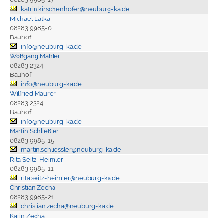
katrin.kirschenhofer@neuburg-ka.de
Michael Latka
08283 9985-0
Bauhof
info@neuburg-ka.de
Wolfgang Mahler
08283 2324
Bauhof
info@neuburg-ka.de
Wilfried Maurer
08283 2324
Bauhof
info@neuburg-ka.de
Martin Schließler
08283 9985-15
martin.schliessler@neuburg-ka.de
Rita Seitz-Heimler
08283 9985-11
rita.seitz-heimler@neuburg-ka.de
Christian Zecha
08283 9985-21
christian.zecha@neuburg-ka.de
Karin Zecha