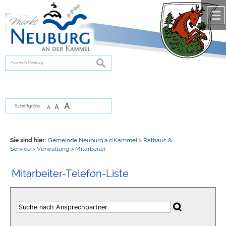
Zum Inhalt
,
zur Navigation
oder
zur Startseite
springen.
chließen
suchen
A
A
Schriftgröße
A
Sie sind hier:
Gemeinde Neuburg a.d.Kammel
>
Rathaus &
Service
>
Verwaltung
>
Mitarbeiter
Mitarbeiter-Telefon-Liste