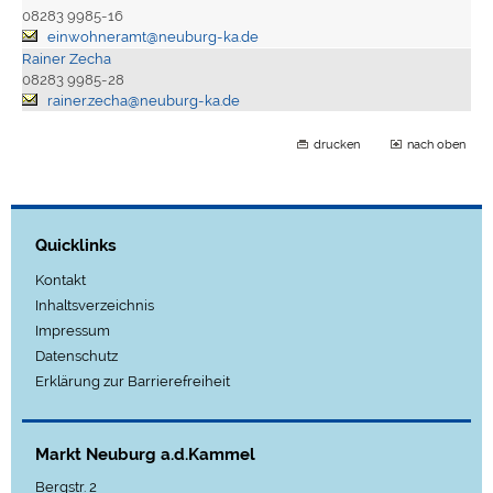
08283 9985-16
einwohneramt@neuburg-ka.de
Rainer Zecha
08283 9985-28
rainer.zecha@neuburg-ka.de
drucken
nach oben
Quicklinks
Kontakt
Inhaltsverzeichnis
Impressum
Datenschutz
Erklärung zur Barrierefreiheit
Markt Neuburg a.d.Kammel
Bergstr. 2