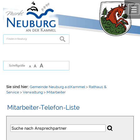
Zum Inhalt
,
zur Navigation
oder
zur Startseite
springen.
chließen
suchen
A
A
Schriftgröße
A
Sie sind hier:
Gemeinde Neuburg a.d.Kammel
>
Rathaus &
Service
>
Verwaltung
>
Mitarbeiter
Mitarbeiter-Telefon-Liste