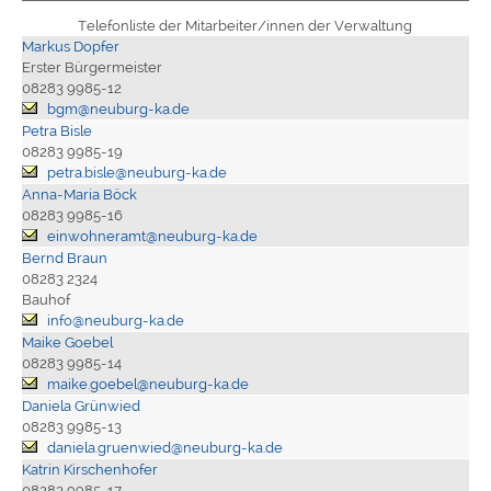
Telefonliste der Mitarbeiter/innen der Verwaltung
Markus Dopfer
Erster Bürgermeister
08283 9985-12
bgm@neuburg-ka.de
Petra Bisle
08283 9985-19
petra.bisle@neuburg-ka.de
Anna-Maria Böck
08283 9985-16
einwohneramt@neuburg-ka.de
Bernd Braun
08283 2324
Bauhof
info@neuburg-ka.de
Maike Goebel
08283 9985-14
maike.goebel@neuburg-ka.de
Daniela Grünwied
08283 9985-13
daniela.gruenwied@neuburg-ka.de
Katrin Kirschenhofer
08283 9985-17