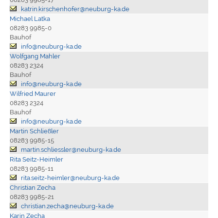
katrin.kirschenhofer@neuburg-ka.de
Michael Latka
08283 9985-0
Bauhof
info@neuburg-ka.de
Wolfgang Mahler
08283 2324
Bauhof
info@neuburg-ka.de
Wilfried Maurer
08283 2324
Bauhof
info@neuburg-ka.de
Martin Schließler
08283 9985-15
martin.schliessler@neuburg-ka.de
Rita Seitz-Heimler
08283 9985-11
rita.seitz-heimler@neuburg-ka.de
Christian Zecha
08283 9985-21
christian.zecha@neuburg-ka.de
Karin Zecha