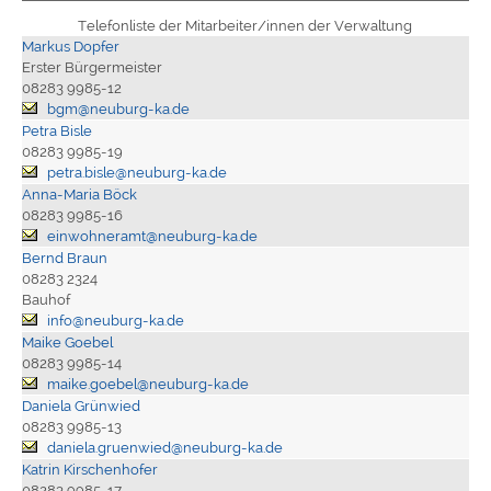
Telefonliste der Mitarbeiter/innen der Verwaltung
Markus Dopfer
Erster Bürgermeister
08283 9985-12
bgm@neuburg-ka.de
Petra Bisle
08283 9985-19
petra.bisle@neuburg-ka.de
Anna-Maria Böck
08283 9985-16
einwohneramt@neuburg-ka.de
Bernd Braun
08283 2324
Bauhof
info@neuburg-ka.de
Maike Goebel
08283 9985-14
maike.goebel@neuburg-ka.de
Daniela Grünwied
08283 9985-13
daniela.gruenwied@neuburg-ka.de
Katrin Kirschenhofer
08283 9985-17