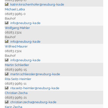
katrin.kirschenhofer@neuburg-ka.de
Michael Latka
08283 9985-0
Bauhof
info@neuburg-ka.de
Wolfgang Mahler
08283 2324
Bauhof
info@neuburg-ka.de
Wilfried Maurer
08283 2324
Bauhof
info@neuburg-ka.de
Martin Schließler
08283 9985-15
martin.schliessler@neuburg-ka.de
Rita Seitz-Heimler
08283 9985-11
rita.seitz-heimler@neuburg-ka.de
Christian Zecha
08283 9985-21
christian.zecha@neuburg-ka.de
Karin Zecha