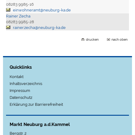
08283 9985-16
einwohneramt@neuburg-ka.de
Rainer Zecha
08283 9985-28
rainer.zecha@neuburg-ka.de
drucken
nach oben
Quicklinks
Kontakt
Inhaltsverzeichnis
Impressum
Datenschutz
Erklärung zur Barrierefreiheit
Markt Neuburg a.d.Kammel
Bergstr. 2