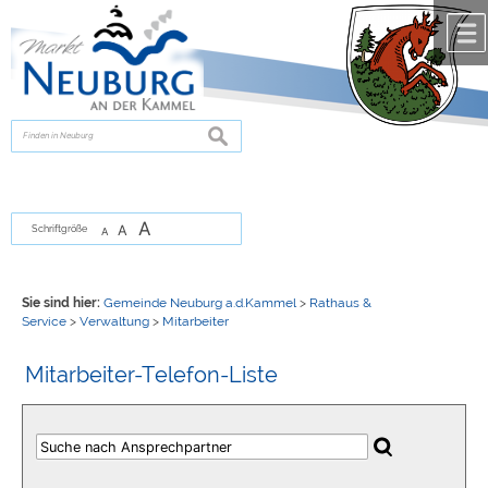
Zum Inhalt
,
zur Navigation
oder
zur Startseite
springen.
chließen
suchen
A
A
Schriftgröße
A
Sie sind hier:
Gemeinde Neuburg a.d.Kammel
>
Rathaus &
Service
>
Verwaltung
>
Mitarbeiter
Mitarbeiter-Telefon-Liste