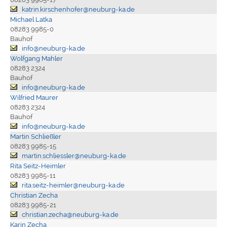
katrin.kirschenhofer@neuburg-ka.de
Michael Latka
08283 9985-0
Bauhof
info@neuburg-ka.de
Wolfgang Mahler
08283 2324
Bauhof
info@neuburg-ka.de
Wilfried Maurer
08283 2324
Bauhof
info@neuburg-ka.de
Martin Schließler
08283 9985-15
martin.schliessler@neuburg-ka.de
Rita Seitz-Heimler
08283 9985-11
rita.seitz-heimler@neuburg-ka.de
Christian Zecha
08283 9985-21
christian.zecha@neuburg-ka.de
Karin Zecha