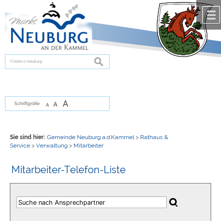
Zum Inhalt
,
zur Navigation
oder
zur Startseite
springen.
chließen
suchen
A
A
Schriftgröße
A
Sie sind hier:
Gemeinde Neuburg a.d.Kammel
>
Rathaus &
Service
>
Verwaltung
>
Mitarbeiter
Mitarbeiter-Telefon-Liste