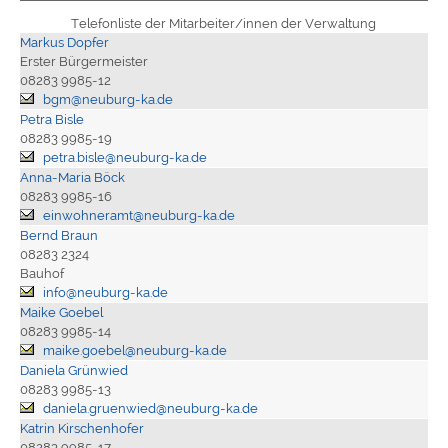
Telefonliste der Mitarbeiter/innen der Verwaltung
Markus Dopfer
Erster Bürgermeister
08283 9985-12
bgm@neuburg-ka.de
Petra Bisle
08283 9985-19
petra.bisle@neuburg-ka.de
Anna-Maria Böck
08283 9985-16
einwohneramt@neuburg-ka.de
Bernd Braun
08283 2324
Bauhof
info@neuburg-ka.de
Maike Goebel
08283 9985-14
maike.goebel@neuburg-ka.de
Daniela Grünwied
08283 9985-13
daniela.gruenwied@neuburg-ka.de
Katrin Kirschenhofer
08283 9985-17