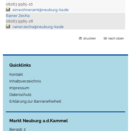
08283 9985-16
einwohneramt@neuburg-ka.de
Rainer Zecha
08283 9985-28
rainer.zecha@neuburg-ka.de
drucken
nach oben
Quicklinks
Kontakt
Inhaltsverzeichnis
Impressum
Datenschutz
Erklärung zur Barrierefreiheit
Markt Neuburg a.d.Kammel
Bergstr. 2