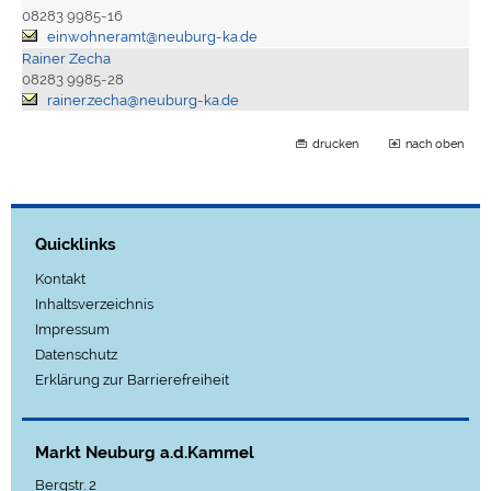
08283 9985-16
einwohneramt@neuburg-ka.de
Rainer Zecha
08283 9985-28
rainer.zecha@neuburg-ka.de
drucken
nach oben
Quicklinks
Kontakt
Inhaltsverzeichnis
Impressum
Datenschutz
Erklärung zur Barrierefreiheit
Markt Neuburg a.d.Kammel
Bergstr. 2