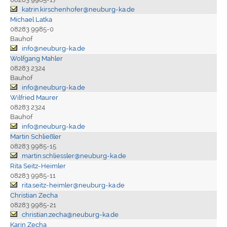
katrin.kirschenhofer@neuburg-ka.de
Michael Latka
08283 9985-0
Bauhof
info@neuburg-ka.de
Wolfgang Mahler
08283 2324
Bauhof
info@neuburg-ka.de
Wilfried Maurer
08283 2324
Bauhof
info@neuburg-ka.de
Martin Schließler
08283 9985-15
martin.schliessler@neuburg-ka.de
Rita Seitz-Heimler
08283 9985-11
rita.seitz-heimler@neuburg-ka.de
Christian Zecha
08283 9985-21
christian.zecha@neuburg-ka.de
Karin Zecha