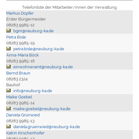
Telefonliste der Mitarbeiter/innen der Verwaltung
Markus Dopfer
Erster Bürgermeister
08283 9985-12
bgm@neuburg-ka.de
Petra Bisle
08283 9985-19
petra.bisle@neuburg-ka.de
Anna-Maria Böck
08283 9985-16
einwohneramt@neuburg-ka.de
Bernd Braun
08283 2324
Bauhof
info@neuburg-ka.de
Maike Goebel
08283 9985-14
maike.goebel@neuburg-ka.de
Daniela Grünwied
08283 9985-13
daniela.gruenwied@neuburg-ka.de
Katrin Kirschenhofer
08283 9985-17