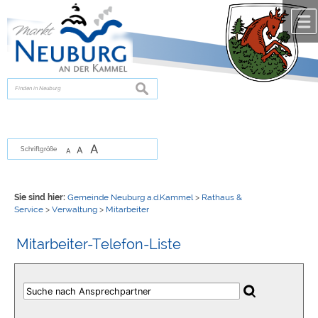
Zum Inhalt
,
zur Navigation
oder
zur Startseite
springen.
chließen
suchen
A
A
Schriftgröße
A
Sie sind hier:
Gemeinde Neuburg a.d.Kammel
>
Rathaus &
Service
>
Verwaltung
>
Mitarbeiter
Mitarbeiter-Telefon-Liste