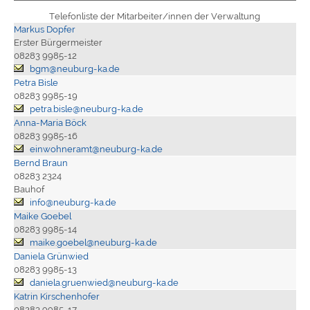
Telefonliste der Mitarbeiter/innen der Verwaltung
Markus Dopfer
Erster Bürgermeister
08283 9985-12
bgm@neuburg-ka.de
Petra Bisle
08283 9985-19
petra.bisle@neuburg-ka.de
Anna-Maria Böck
08283 9985-16
einwohneramt@neuburg-ka.de
Bernd Braun
08283 2324
Bauhof
info@neuburg-ka.de
Maike Goebel
08283 9985-14
maike.goebel@neuburg-ka.de
Daniela Grünwied
08283 9985-13
daniela.gruenwied@neuburg-ka.de
Katrin Kirschenhofer
08283 9985-17