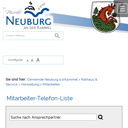
Zum Inhalt
,
zur Navigation
oder
zur Startseite
springen.
chließen
suchen
A
A
Schriftgröße
A
Sie sind hier:
Gemeinde Neuburg a.d.Kammel
>
Rathaus &
Service
>
Verwaltung
>
Mitarbeiter
Mitarbeiter-Telefon-Liste