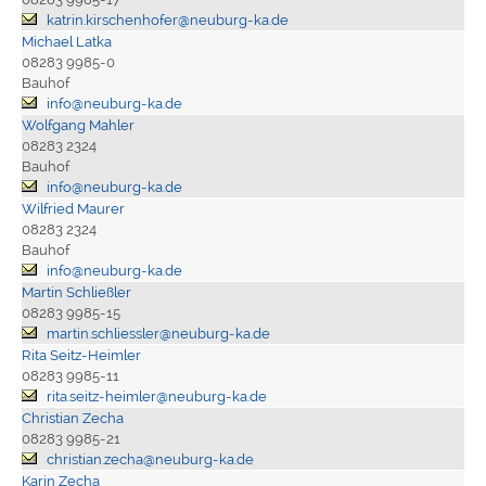
katrin.kirschenhofer@neuburg-ka.de
Michael Latka
08283 9985-0
Bauhof
info@neuburg-ka.de
Wolfgang Mahler
08283 2324
Bauhof
info@neuburg-ka.de
Wilfried Maurer
08283 2324
Bauhof
info@neuburg-ka.de
Martin Schließler
08283 9985-15
martin.schliessler@neuburg-ka.de
Rita Seitz-Heimler
08283 9985-11
rita.seitz-heimler@neuburg-ka.de
Christian Zecha
08283 9985-21
christian.zecha@neuburg-ka.de
Karin Zecha