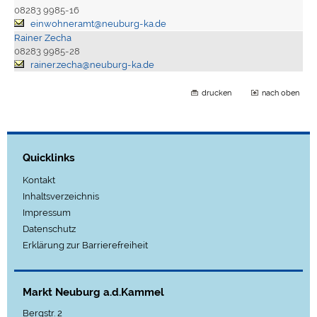
08283 9985-16
einwohneramt@neuburg-ka.de
Rainer Zecha
08283 9985-28
rainer.zecha@neuburg-ka.de
drucken
nach oben
Quicklinks
Kontakt
Inhaltsverzeichnis
Impressum
Datenschutz
Erklärung zur Barrierefreiheit
Markt Neuburg a.d.Kammel
Bergstr. 2