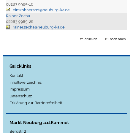
08283 9985-16
einwohneramt@neuburg-ka.de
Rainer Zecha
08283 9985-28
rainer.zecha@neuburg-ka.de
drucken
nach oben
Quicklinks
Kontakt
Inhaltsverzeichnis
Impressum
Datenschutz
Erklärung zur Barrierefreiheit
Markt Neuburg a.d.Kammel
Bergstr. 2