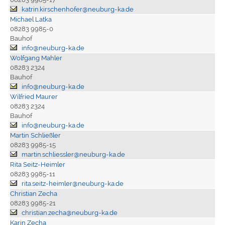
katrin.kirschenhofer@neuburg-ka.de
Michael Latka
08283 9985-0
Bauhof
info@neuburg-ka.de
Wolfgang Mahler
08283 2324
Bauhof
info@neuburg-ka.de
Wilfried Maurer
08283 2324
Bauhof
info@neuburg-ka.de
Martin Schließler
08283 9985-15
martin.schliessler@neuburg-ka.de
Rita Seitz-Heimler
08283 9985-11
rita.seitz-heimler@neuburg-ka.de
Christian Zecha
08283 9985-21
christian.zecha@neuburg-ka.de
Karin Zecha