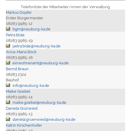
Telefonliste der Mitarbeiter/innen der Verwaltung
Markus Dopfer
Erster Bürgermeister
08283 9985-12
bgm@neuburg-ka.de
Petra Bisle
08283 9985-19
petra.bisle@neuburg-ka.de
Anna-Maria Böck
08283 9985-16
einwohneramt@neuburg-ka.de
Bernd Braun
08283 2324
Bauhof
info@neuburg-ka.de
Maike Goebel
08283 9985-14
maike.goebel@neuburg-ka.de
Daniela Grünwied
08283 9985-13
daniela.gruenwied@neuburg-ka.de
Katrin Kirschenhofer
08283 9985-17