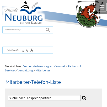
Zum Inhalt
,
zur Navigation
oder
zur Startseite
springen.
chließen
suchen
A
A
Schriftgröße
A
Sie sind hier:
Gemeinde Neuburg a.d.Kammel
>
Rathaus &
Service
>
Verwaltung
>
Mitarbeiter
Mitarbeiter-Telefon-Liste