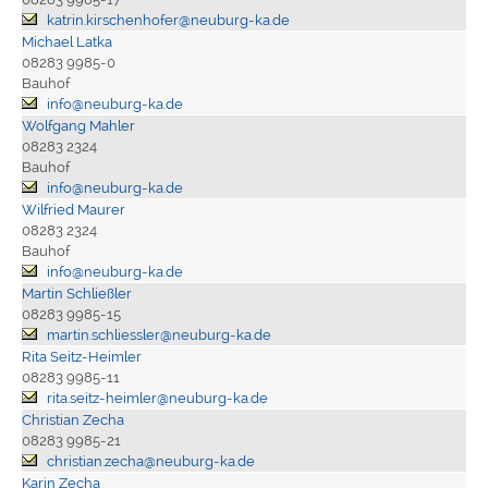
katrin.kirschenhofer@neuburg-ka.de
Michael Latka
08283 9985-0
Bauhof
info@neuburg-ka.de
Wolfgang Mahler
08283 2324
Bauhof
info@neuburg-ka.de
Wilfried Maurer
08283 2324
Bauhof
info@neuburg-ka.de
Martin Schließler
08283 9985-15
martin.schliessler@neuburg-ka.de
Rita Seitz-Heimler
08283 9985-11
rita.seitz-heimler@neuburg-ka.de
Christian Zecha
08283 9985-21
christian.zecha@neuburg-ka.de
Karin Zecha