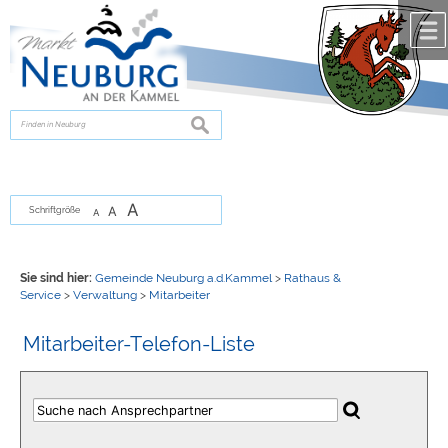
Zum Inhalt
,
zur Navigation
oder
zur Startseite
springen.
chließen
suchen
A
A
Schriftgröße
A
Sie sind hier:
Gemeinde Neuburg a.d.Kammel
>
Rathaus &
Service
>
Verwaltung
>
Mitarbeiter
Mitarbeiter-Telefon-Liste