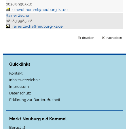
08283 9985-16
einwohneramt@neuburg-ka.de
Rainer Zecha
08283 9985-28
rainer.zecha@neuburg-ka.de
drucken
nach oben
Quicklinks
Kontakt
Inhaltsverzeichnis
Impressum
Datenschutz
Erklärung zur Barrierefreiheit
Markt Neuburg a.d.Kammel
Bergstr. 2