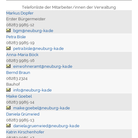
Telefonliste der Mitarbeiter/innen der Verwaltung
Markus Dopfer
Erster Bürgermeister
08283 9985-12
bgm@neuburg-ka.de
Petra Bisle
08283 9985-19
petra.bisle@neuburg-ka.de
Anna-Maria Böck
08283 9985-16
einwohneramt@neuburg-ka.de
Bernd Braun
08283 2324
Bauhof
info@neuburg-ka.de
Maike Goebel
08283 9985-14
maike.goebel@neuburg-ka.de
Daniela Grünwied
08283 9985-13
daniela.gruenwied@neuburg-ka.de
Katrin Kirschenhofer
08283 9985-17