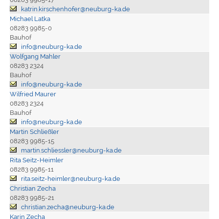
katrin.kirschenhofer@neuburg-ka.de
Michael Latka
08283 9985-0
Bauhof
info@neuburg-ka.de
Wolfgang Mahler
08283 2324
Bauhof
info@neuburg-ka.de
Wilfried Maurer
08283 2324
Bauhof
info@neuburg-ka.de
Martin Schließler
08283 9985-15
martin.schliessler@neuburg-ka.de
Rita Seitz-Heimler
08283 9985-11
rita.seitz-heimler@neuburg-ka.de
Christian Zecha
08283 9985-21
christian.zecha@neuburg-ka.de
Karin Zecha