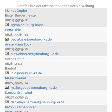
Telefonliste der Mitarbeiter/innen der Verwaltung
Markus Dopfer
Erster Bürgermeister
08283 9985-12
bgm@neuburg-ka.de
Petra Bisle
08283 9985-19
petra.bisle@neuburg-ka.de
Anna-Maria Böck
08283 9985-16
einwohneramt@neuburg-ka.de
Bernd Braun
08283 2324
Bauhof
info@neuburg-ka.de
Maike Goebel
08283 9985-14
maike.goebel@neuburg-ka.de
Daniela Grünwied
08283 9985-13
daniela.gruenwied@neuburg-ka.de
Katrin Kirschenhofer
08283 9985-17