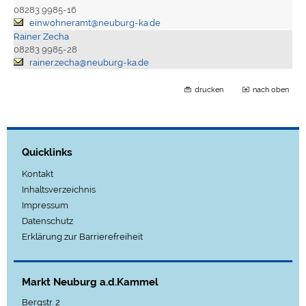
08283 9985-16
einwohneramt@neuburg-ka.de
Rainer Zecha
08283 9985-28
rainer.zecha@neuburg-ka.de
drucken
nach oben
Quicklinks
Kontakt
Inhaltsverzeichnis
Impressum
Datenschutz
Erklärung zur Barrierefreiheit
Markt Neuburg a.d.Kammel
Bergstr. 2