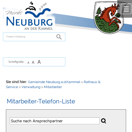
Zum Inhalt
,
zur Navigation
oder
zur Startseite
springen.
chließen
suchen
A
A
Schriftgröße
A
Sie sind hier:
Gemeinde Neuburg a.d.Kammel
>
Rathaus &
Service
>
Verwaltung
>
Mitarbeiter
Mitarbeiter-Telefon-Liste