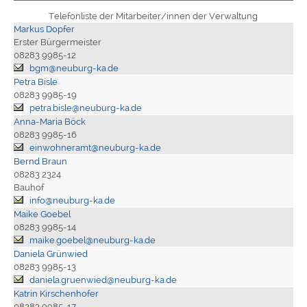
Telefonliste der Mitarbeiter/innen der Verwaltung
Markus Dopfer
Erster Bürgermeister
08283 9985-12
bgm@neuburg-ka.de
Petra Bisle
08283 9985-19
petra.bisle@neuburg-ka.de
Anna-Maria Böck
08283 9985-16
einwohneramt@neuburg-ka.de
Bernd Braun
08283 2324
Bauhof
info@neuburg-ka.de
Maike Goebel
08283 9985-14
maike.goebel@neuburg-ka.de
Daniela Grünwied
08283 9985-13
daniela.gruenwied@neuburg-ka.de
Katrin Kirschenhofer
08283 9985-17