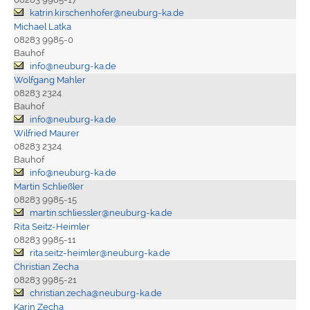
katrin.kirschenhofer@neuburg-ka.de
Michael Latka
08283 9985-0
Bauhof
info@neuburg-ka.de
Wolfgang Mahler
08283 2324
Bauhof
info@neuburg-ka.de
Wilfried Maurer
08283 2324
Bauhof
info@neuburg-ka.de
Martin Schließler
08283 9985-15
martin.schliessler@neuburg-ka.de
Rita Seitz-Heimler
08283 9985-11
rita.seitz-heimler@neuburg-ka.de
Christian Zecha
08283 9985-21
christian.zecha@neuburg-ka.de
Karin Zecha