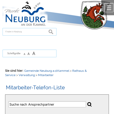
Zum Inhalt
,
zur Navigation
oder
zur Startseite
springen.
chließen
suchen
A
A
Schriftgröße
A
Sie sind hier:
Gemeinde Neuburg a.d.Kammel
>
Rathaus &
Service
>
Verwaltung
>
Mitarbeiter
Mitarbeiter-Telefon-Liste