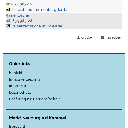
08283 9985-16
einwohneramt@neuburg-ka.de
Rainer Zecha
08283 9985-28
rainer.zecha@neuburg-ka.de
drucken
nach oben
Quicklinks
Kontakt
Inhaltsverzeichnis
Impressum
Datenschutz
Erklärung zur Barrierefreiheit
Markt Neuburg a.d.Kammel
Bergstr. 2