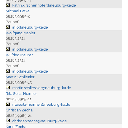
katrin.kirschenhofer@neuburg-ka.de
Michael Latka
08283 9985-0
Bauhof
info@neuburg-ka.de
Wolfgang Mahler
08283 2324
Bauhof
info@neuburg-ka.de
Wilfried Maurer
08283 2324
Bauhof
info@neuburg-ka.de
Martin Schließler
08283 9985-15
martin.schliessler@neuburg-ka.de
Rita Seitz-Heimler
08283 9985-11
rita.seitz-heimler@neuburg-ka.de
Christian Zecha
08283 9985-21
christian.zecha@neuburg-ka.de
Karin Zecha