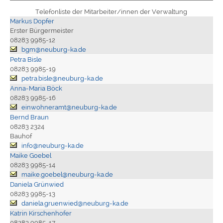
Telefonliste der Mitarbeiter/innen der Verwaltung
Markus Dopfer
Erster Bürgermeister
08283 9985-12
bgm@neuburg-ka.de
Petra Bisle
08283 9985-19
petra.bisle@neuburg-ka.de
Anna-Maria Böck
08283 9985-16
einwohneramt@neuburg-ka.de
Bernd Braun
08283 2324
Bauhof
info@neuburg-ka.de
Maike Goebel
08283 9985-14
maike.goebel@neuburg-ka.de
Daniela Grünwied
08283 9985-13
daniela.gruenwied@neuburg-ka.de
Katrin Kirschenhofer
08283 9985-17