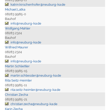
katrin.kirschenhofer@neuburg-ka.de
Michael Latka
08283 9985-0
Bauhof
info@neuburg-ka.de
Wolfgang Mahler
08283 2324
Bauhof
info@neuburg-ka.de
Wilfried Maurer
08283 2324
Bauhof
info@neuburg-ka.de
Martin Schließler
08283 9985-15
martin.schliessler@neuburg-ka.de
Rita Seitz-Heimler
08283 9985-11
rita.seitz-heimler@neuburg-ka.de
Christian Zecha
08283 9985-21
christian.zecha@neuburg-ka.de
Karin Zecha