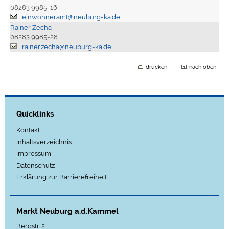
08283 9985-16
einwohneramt@neuburg-ka.de
Rainer Zecha
08283 9985-28
rainer.zecha@neuburg-ka.de
drucken
nach oben
Quicklinks
Kontakt
Inhaltsverzeichnis
Impressum
Datenschutz
Erklärung zur Barrierefreiheit
Markt Neuburg a.d.Kammel
Bergstr. 2