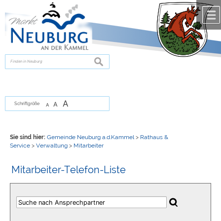
Zum Inhalt
,
zur Navigation
oder
zur Startseite
springen.
chließen
suchen
A
A
Schriftgröße
A
Sie sind hier:
Gemeinde Neuburg a.d.Kammel
>
Rathaus &
Service
>
Verwaltung
>
Mitarbeiter
Mitarbeiter-Telefon-Liste