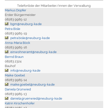
Telefonliste der Mitarbeiter/innen der Verwaltung
Markus Dopfer
Erster Bürgermeister
08283 9985-12
bgm@neuburg-ka.de
Petra Bisle
08283 9985-19
petra.bisle@neuburg-ka.de
Anna-Maria Böck
08283 9985-16
einwohneramt@neuburg-ka.de
Bernd Braun
08283 2324
Bauhof
info@neuburg-ka.de
Maike Goebel
08283 9985-14
maike.goebel@neuburg-ka.de
Daniela Grünwied
08283 9985-13
daniela.gruenwied@neuburg-ka.de
Katrin Kirschenhofer
08283 9985-17