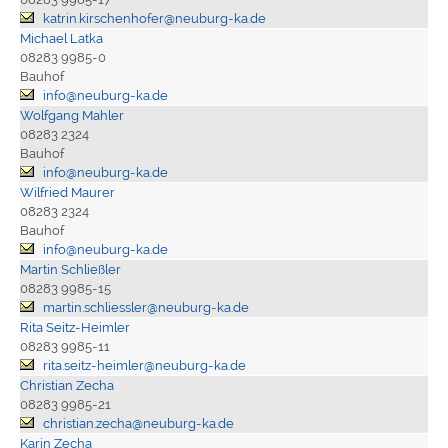
katrin.kirschenhofer@neuburg-ka.de
Michael Latka
08283 9985-0
Bauhof
info@neuburg-ka.de
Wolfgang Mahler
08283 2324
Bauhof
info@neuburg-ka.de
Wilfried Maurer
08283 2324
Bauhof
info@neuburg-ka.de
Martin Schließler
08283 9985-15
martin.schliessler@neuburg-ka.de
Rita Seitz-Heimler
08283 9985-11
rita.seitz-heimler@neuburg-ka.de
Christian Zecha
08283 9985-21
christian.zecha@neuburg-ka.de
Karin Zecha