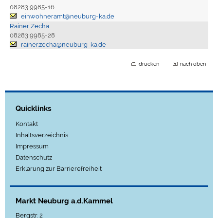
08283 9985-16
einwohneramt@neuburg-ka.de
Rainer Zecha
08283 9985-28
rainer.zecha@neuburg-ka.de
drucken
nach oben
Quicklinks
Kontakt
Inhaltsverzeichnis
Impressum
Datenschutz
Erklärung zur Barrierefreiheit
Markt Neuburg a.d.Kammel
Bergstr. 2