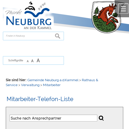
Zum Inhalt
,
zur Navigation
oder
zur Startseite
springen.
chließen
suchen
A
A
Schriftgröße
A
Sie sind hier:
Gemeinde Neuburg a.d.Kammel
>
Rathaus &
Service
>
Verwaltung
>
Mitarbeiter
Mitarbeiter-Telefon-Liste