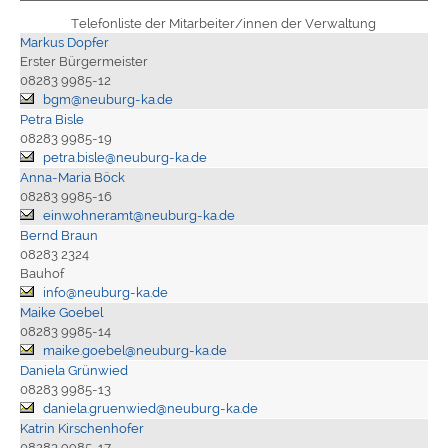
Telefonliste der Mitarbeiter/innen der Verwaltung
Markus Dopfer
Erster Bürgermeister
08283 9985-12
bgm@neuburg-ka.de
Petra Bisle
08283 9985-19
petra.bisle@neuburg-ka.de
Anna-Maria Böck
08283 9985-16
einwohneramt@neuburg-ka.de
Bernd Braun
08283 2324
Bauhof
info@neuburg-ka.de
Maike Goebel
08283 9985-14
maike.goebel@neuburg-ka.de
Daniela Grünwied
08283 9985-13
daniela.gruenwied@neuburg-ka.de
Katrin Kirschenhofer
08283 9985-17