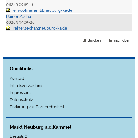
08283 9985-16
einwohneramt@neuburg-ka.de
Rainer Zecha
08283 9985-28
rainer.zecha@neuburg-ka.de
drucken
nach oben
Quicklinks
Kontakt
Inhaltsverzeichnis
Impressum
Datenschutz
Erklärung zur Barrierefreiheit
Markt Neuburg a.d.Kammel
Bergstr. 2