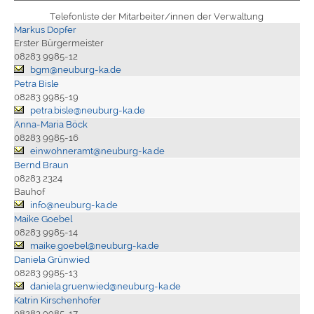
Telefonliste der Mitarbeiter/innen der Verwaltung
Markus Dopfer
Erster Bürgermeister
08283 9985-12
bgm@neuburg-ka.de
Petra Bisle
08283 9985-19
petra.bisle@neuburg-ka.de
Anna-Maria Böck
08283 9985-16
einwohneramt@neuburg-ka.de
Bernd Braun
08283 2324
Bauhof
info@neuburg-ka.de
Maike Goebel
08283 9985-14
maike.goebel@neuburg-ka.de
Daniela Grünwied
08283 9985-13
daniela.gruenwied@neuburg-ka.de
Katrin Kirschenhofer
08283 9985-17