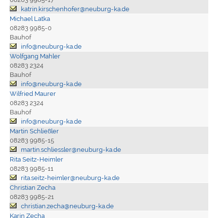
katrin.kirschenhofer@neuburg-ka.de
Michael Latka
08283 9985-0
Bauhof
info@neuburg-ka.de
Wolfgang Mahler
08283 2324
Bauhof
info@neuburg-ka.de
Wilfried Maurer
08283 2324
Bauhof
info@neuburg-ka.de
Martin Schließler
08283 9985-15
martin.schliessler@neuburg-ka.de
Rita Seitz-Heimler
08283 9985-11
rita.seitz-heimler@neuburg-ka.de
Christian Zecha
08283 9985-21
christian.zecha@neuburg-ka.de
Karin Zecha