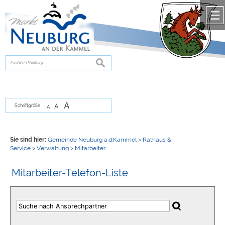
Zum Inhalt
,
zur Navigation
oder
zur Startseite
springen.
chließen
suchen
A
A
Schriftgröße
A
Sie sind hier:
Gemeinde Neuburg a.d.Kammel
>
Rathaus &
Service
>
Verwaltung
>
Mitarbeiter
Mitarbeiter-Telefon-Liste