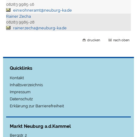
08283 9985-16
einwohneramt@neuburg-ka.de
Rainer Zecha
08283 9985-28
rainer.zecha@neuburg-ka.de
drucken
nach oben
Quicklinks
Kontakt
Inhaltsverzeichnis
Impressum
Datenschutz
Erklärung zur Barrierefreiheit
Markt Neuburg a.d.Kammel
Bergstr. 2