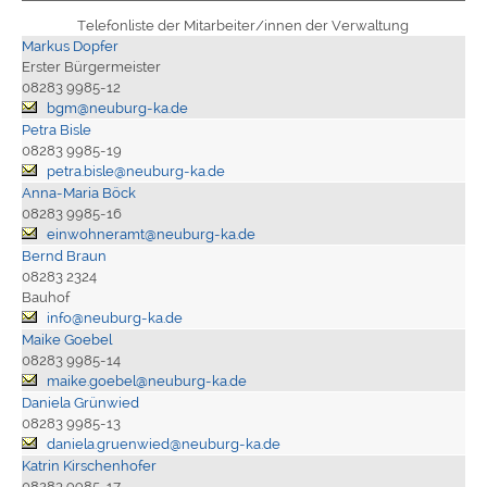
Telefonliste der Mitarbeiter/innen der Verwaltung
Markus Dopfer
Erster Bürgermeister
08283 9985-12
bgm@neuburg-ka.de
Petra Bisle
08283 9985-19
petra.bisle@neuburg-ka.de
Anna-Maria Böck
08283 9985-16
einwohneramt@neuburg-ka.de
Bernd Braun
08283 2324
Bauhof
info@neuburg-ka.de
Maike Goebel
08283 9985-14
maike.goebel@neuburg-ka.de
Daniela Grünwied
08283 9985-13
daniela.gruenwied@neuburg-ka.de
Katrin Kirschenhofer
08283 9985-17