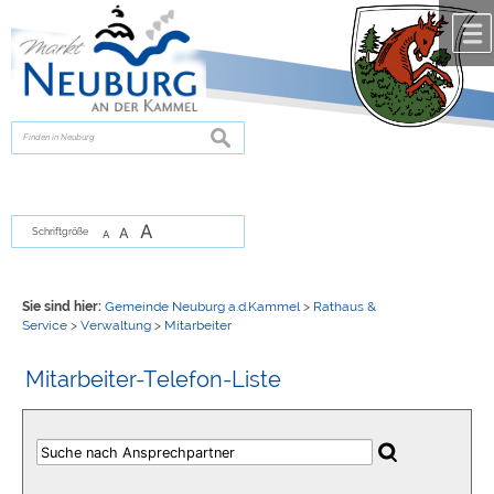
Zum Inhalt
,
zur Navigation
oder
zur Startseite
springen.
chließen
suchen
A
A
Schriftgröße
A
Sie sind hier:
Gemeinde Neuburg a.d.Kammel
>
Rathaus &
Service
>
Verwaltung
>
Mitarbeiter
Mitarbeiter-Telefon-Liste