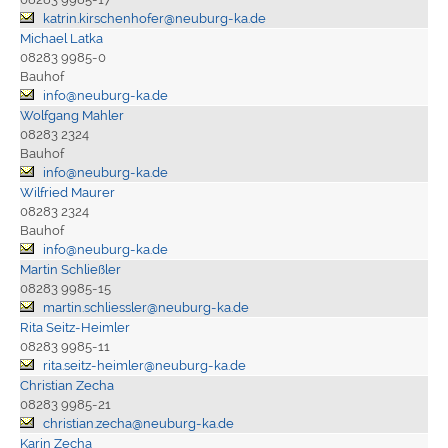
katrin.kirschenhofer@neuburg-ka.de
Michael Latka
08283 9985-0
Bauhof
info@neuburg-ka.de
Wolfgang Mahler
08283 2324
Bauhof
info@neuburg-ka.de
Wilfried Maurer
08283 2324
Bauhof
info@neuburg-ka.de
Martin Schließler
08283 9985-15
martin.schliessler@neuburg-ka.de
Rita Seitz-Heimler
08283 9985-11
rita.seitz-heimler@neuburg-ka.de
Christian Zecha
08283 9985-21
christian.zecha@neuburg-ka.de
Karin Zecha