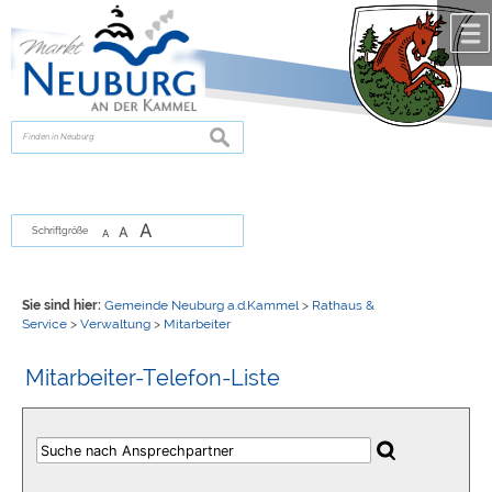
Zum Inhalt
,
zur Navigation
oder
zur Startseite
springen.
chließen
suchen
A
A
Schriftgröße
A
Sie sind hier:
Gemeinde Neuburg a.d.Kammel
>
Rathaus &
Service
>
Verwaltung
>
Mitarbeiter
Mitarbeiter-Telefon-Liste