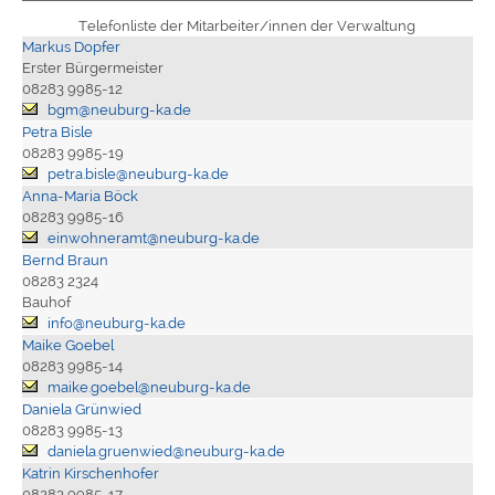
Telefonliste der Mitarbeiter/innen der Verwaltung
Markus Dopfer
Erster Bürgermeister
08283 9985-12
bgm@neuburg-ka.de
Petra Bisle
08283 9985-19
petra.bisle@neuburg-ka.de
Anna-Maria Böck
08283 9985-16
einwohneramt@neuburg-ka.de
Bernd Braun
08283 2324
Bauhof
info@neuburg-ka.de
Maike Goebel
08283 9985-14
maike.goebel@neuburg-ka.de
Daniela Grünwied
08283 9985-13
daniela.gruenwied@neuburg-ka.de
Katrin Kirschenhofer
08283 9985-17