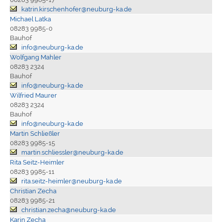
katrin.kirschenhofer@neuburg-ka.de
Michael Latka
08283 9985-0
Bauhof
info@neuburg-ka.de
Wolfgang Mahler
08283 2324
Bauhof
info@neuburg-ka.de
Wilfried Maurer
08283 2324
Bauhof
info@neuburg-ka.de
Martin Schließler
08283 9985-15
martin.schliessler@neuburg-ka.de
Rita Seitz-Heimler
08283 9985-11
rita.seitz-heimler@neuburg-ka.de
Christian Zecha
08283 9985-21
christian.zecha@neuburg-ka.de
Karin Zecha