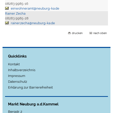
08283 9985-16
einwohneramt@neuburg-ka.de
Rainer Zecha
08283 9985-28
rainer.zecha@neuburg-ka.de
drucken
nach oben
Quicklinks
Kontakt
Inhaltsverzeichnis
Impressum
Datenschutz
Erklärung zur Barrierefreiheit
Markt Neuburg a.d.Kammel
Bergstr. 2