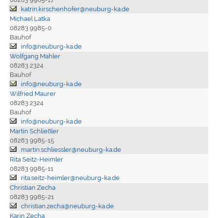
katrin.kirschenhofer@neuburg-ka.de
Michael Latka
08283 9985-0
Bauhof
info@neuburg-ka.de
Wolfgang Mahler
08283 2324
Bauhof
info@neuburg-ka.de
Wilfried Maurer
08283 2324
Bauhof
info@neuburg-ka.de
Martin Schließler
08283 9985-15
martin.schliessler@neuburg-ka.de
Rita Seitz-Heimler
08283 9985-11
rita.seitz-heimler@neuburg-ka.de
Christian Zecha
08283 9985-21
christian.zecha@neuburg-ka.de
Karin Zecha