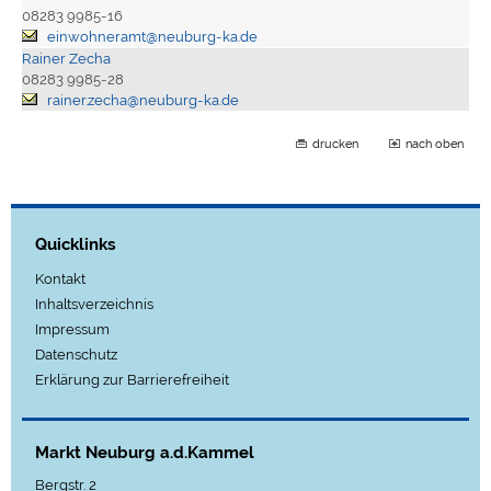
08283 9985-16
einwohneramt@neuburg-ka.de
Rainer Zecha
08283 9985-28
rainer.zecha@neuburg-ka.de
drucken
nach oben
Quicklinks
Kontakt
Inhaltsverzeichnis
Impressum
Datenschutz
Erklärung zur Barrierefreiheit
Markt Neuburg a.d.Kammel
Bergstr. 2