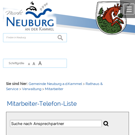
Zum Inhalt
,
zur Navigation
oder
zur Startseite
springen.
chließen
suchen
A
A
Schriftgröße
A
Sie sind hier:
Gemeinde Neuburg a.d.Kammel
>
Rathaus &
Service
>
Verwaltung
>
Mitarbeiter
Mitarbeiter-Telefon-Liste