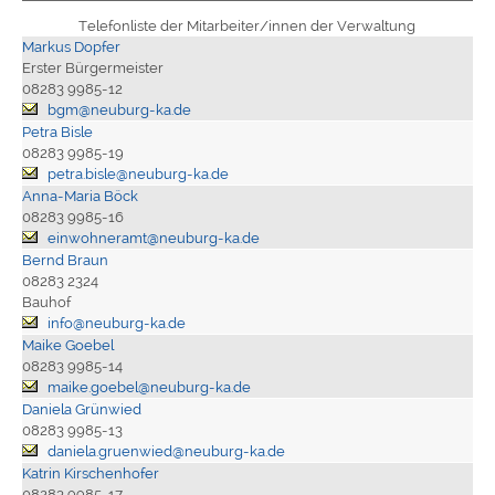
Telefonliste der Mitarbeiter/innen der Verwaltung
Markus Dopfer
Erster Bürgermeister
08283 9985-12
bgm@neuburg-ka.de
Petra Bisle
08283 9985-19
petra.bisle@neuburg-ka.de
Anna-Maria Böck
08283 9985-16
einwohneramt@neuburg-ka.de
Bernd Braun
08283 2324
Bauhof
info@neuburg-ka.de
Maike Goebel
08283 9985-14
maike.goebel@neuburg-ka.de
Daniela Grünwied
08283 9985-13
daniela.gruenwied@neuburg-ka.de
Katrin Kirschenhofer
08283 9985-17