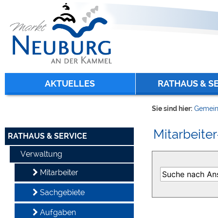
Zum Inhalt
,
zur Navigation
oder
zur Startseite
springen.
chließen
AKTUELLES
RATHAUS & S
Sie sind hier:
Gemein
Mitarbeiter
RATHAUS & SERVICE
Verwaltung
Mitarbeiter
Sachgebiete
Aufgaben