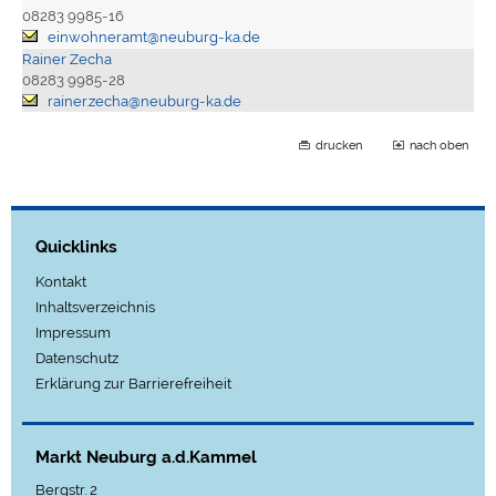
08283 9985-16
einwohneramt@neuburg-ka.de
Rainer Zecha
08283 9985-28
rainer.zecha@neuburg-ka.de
drucken
nach oben
Quicklinks
Kontakt
Inhaltsverzeichnis
Impressum
Datenschutz
Erklärung zur Barrierefreiheit
Markt Neuburg a.d.Kammel
Bergstr. 2