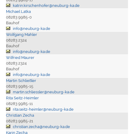
katrin.kirschenhofer@neuburg-ka.de
Michael Latka
08283 9985-0
Bauhof
info@neuburg-ka.de
Wolfgang Mahler
08283 2324
Bauhof
info@neuburg-ka.de
Wilfried Maurer
08283 2324
Bauhof
info@neuburg-ka.de
Martin Schließler
08283 9985-15
martin.schliessler@neuburg-ka.de
Rita Seitz-Heimler
08283 9985-11
rita.seitz-heimler@neuburg-ka.de
Christian Zecha
08283 9985-21
christian.zecha@neuburg-ka.de
Karin Zecha