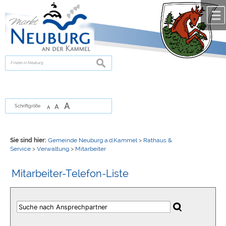
Zum Inhalt
,
zur Navigation
oder
zur Startseite
springen.
chließen
suchen
A
A
Schriftgröße
A
Sie sind hier:
Gemeinde Neuburg a.d.Kammel
>
Rathaus &
Service
>
Verwaltung
>
Mitarbeiter
Mitarbeiter-Telefon-Liste