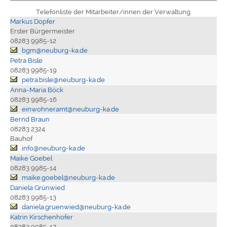
Telefonliste der Mitarbeiter/innen der Verwaltung
Markus Dopfer
Erster Bürgermeister
08283 9985-12
bgm@neuburg-ka.de
Petra Bisle
08283 9985-19
petra.bisle@neuburg-ka.de
Anna-Maria Böck
08283 9985-16
einwohneramt@neuburg-ka.de
Bernd Braun
08283 2324
Bauhof
info@neuburg-ka.de
Maike Goebel
08283 9985-14
maike.goebel@neuburg-ka.de
Daniela Grünwied
08283 9985-13
daniela.gruenwied@neuburg-ka.de
Katrin Kirschenhofer
08283 9985-17