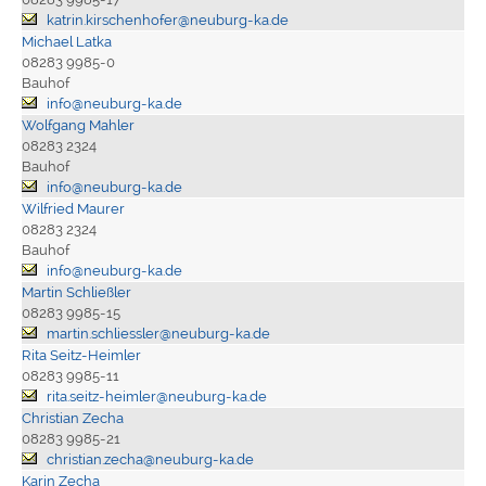
katrin.kirschenhofer@neuburg-ka.de
Michael Latka
08283 9985-0
Bauhof
info@neuburg-ka.de
Wolfgang Mahler
08283 2324
Bauhof
info@neuburg-ka.de
Wilfried Maurer
08283 2324
Bauhof
info@neuburg-ka.de
Martin Schließler
08283 9985-15
martin.schliessler@neuburg-ka.de
Rita Seitz-Heimler
08283 9985-11
rita.seitz-heimler@neuburg-ka.de
Christian Zecha
08283 9985-21
christian.zecha@neuburg-ka.de
Karin Zecha