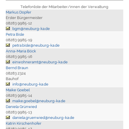
Telefonliste der Mitarbeiter/innen der Verwaltung
Markus Dopfer
Erster Bürgermeister
08283 9985-12
bgm@neuburg-ka.de
Petra Bisle
08283 9985-19
petra.bisle@neuburg-ka.de
Anna-Maria Böck
08283 9985-16
einwohneramt@neuburg-ka.de
Bernd Braun
08283 2324
Bauhof
info@neuburg-ka.de
Maike Goebel
08283 9985-14
maike.goebel@neuburg-ka.de
Daniela Grünwied
08283 9985-13
daniela.gruenwied@neuburg-ka.de
Katrin Kirschenhofer
08283 9985-17