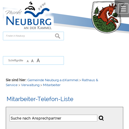
Zum Inhalt
,
zur Navigation
oder
zur Startseite
springen.
chließen
suchen
A
A
Schriftgröße
A
Sie sind hier:
Gemeinde Neuburg a.d.Kammel
>
Rathaus &
Service
>
Verwaltung
>
Mitarbeiter
Mitarbeiter-Telefon-Liste