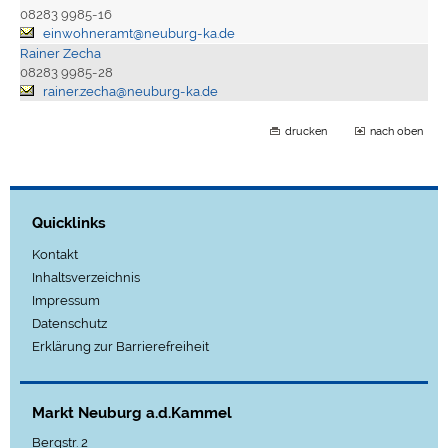
08283 9985-16
einwohneramt@neuburg-ka.de
Rainer Zecha
08283 9985-28
rainer.zecha@neuburg-ka.de
drucken
nach oben
Quicklinks
Kontakt
Inhaltsverzeichnis
Impressum
Datenschutz
Erklärung zur Barrierefreiheit
Markt Neuburg a.d.Kammel
Bergstr. 2