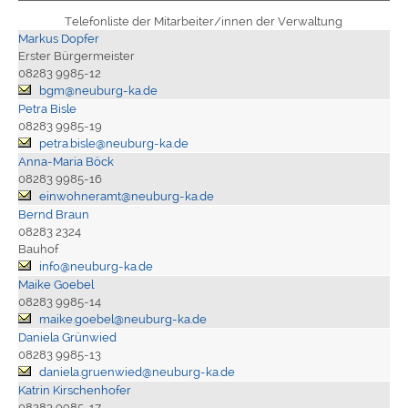
Telefonliste der Mitarbeiter/innen der Verwaltung
Markus Dopfer
Erster Bürgermeister
08283 9985-12
bgm@neuburg-ka.de
Petra Bisle
08283 9985-19
petra.bisle@neuburg-ka.de
Anna-Maria Böck
08283 9985-16
einwohneramt@neuburg-ka.de
Bernd Braun
08283 2324
Bauhof
info@neuburg-ka.de
Maike Goebel
08283 9985-14
maike.goebel@neuburg-ka.de
Daniela Grünwied
08283 9985-13
daniela.gruenwied@neuburg-ka.de
Katrin Kirschenhofer
08283 9985-17