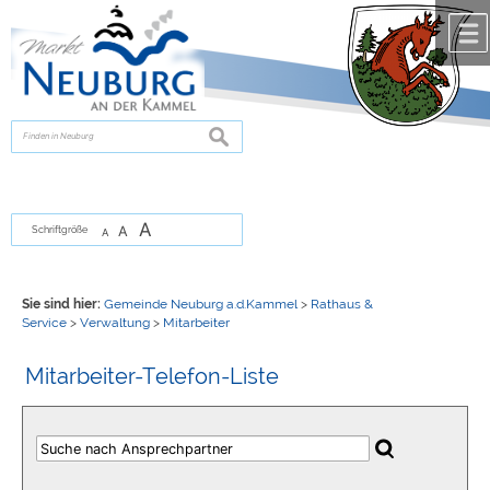
Zum Inhalt
,
zur Navigation
oder
zur Startseite
springen.
chließen
suchen
A
A
Schriftgröße
A
Sie sind hier:
Gemeinde Neuburg a.d.Kammel
>
Rathaus &
Service
>
Verwaltung
>
Mitarbeiter
Mitarbeiter-Telefon-Liste