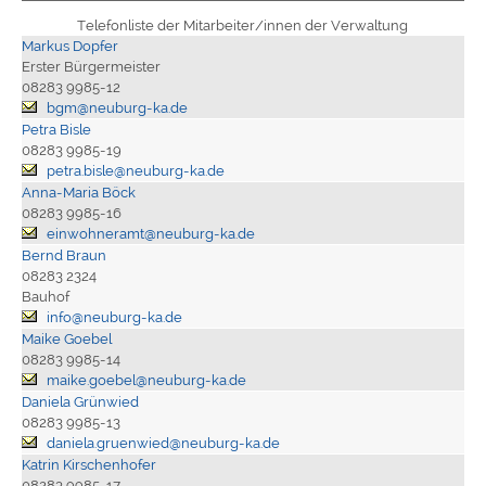
Telefonliste der Mitarbeiter/innen der Verwaltung
Markus Dopfer
Erster Bürgermeister
08283 9985-12
bgm@neuburg-ka.de
Petra Bisle
08283 9985-19
petra.bisle@neuburg-ka.de
Anna-Maria Böck
08283 9985-16
einwohneramt@neuburg-ka.de
Bernd Braun
08283 2324
Bauhof
info@neuburg-ka.de
Maike Goebel
08283 9985-14
maike.goebel@neuburg-ka.de
Daniela Grünwied
08283 9985-13
daniela.gruenwied@neuburg-ka.de
Katrin Kirschenhofer
08283 9985-17