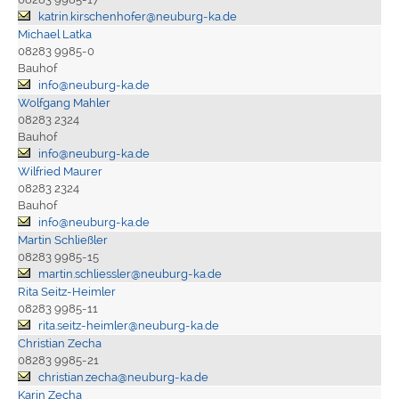
katrin.kirschenhofer@neuburg-ka.de
Michael Latka
08283 9985-0
Bauhof
info@neuburg-ka.de
Wolfgang Mahler
08283 2324
Bauhof
info@neuburg-ka.de
Wilfried Maurer
08283 2324
Bauhof
info@neuburg-ka.de
Martin Schließler
08283 9985-15
martin.schliessler@neuburg-ka.de
Rita Seitz-Heimler
08283 9985-11
rita.seitz-heimler@neuburg-ka.de
Christian Zecha
08283 9985-21
christian.zecha@neuburg-ka.de
Karin Zecha