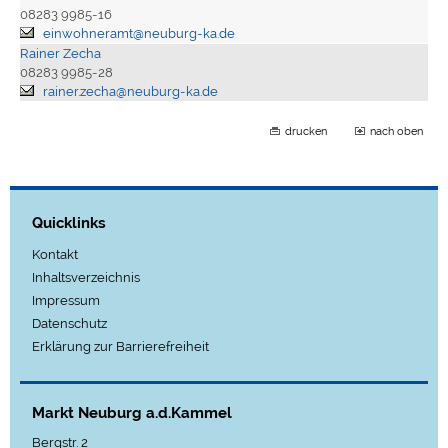
08283 9985-16
einwohneramt@neuburg-ka.de
Rainer Zecha
08283 9985-28
rainer.zecha@neuburg-ka.de
drucken
nach oben
Quicklinks
Kontakt
Inhaltsverzeichnis
Impressum
Datenschutz
Erklärung zur Barrierefreiheit
Markt Neuburg a.d.Kammel
Bergstr. 2