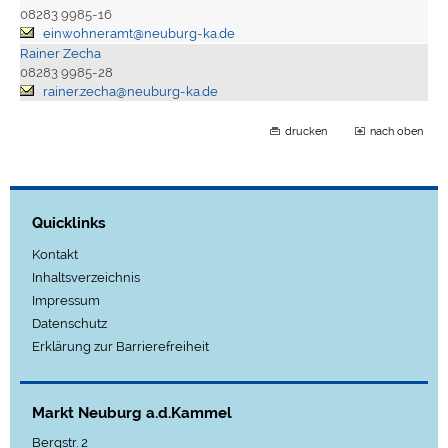
08283 9985-16
einwohneramt@neuburg-ka.de
Rainer Zecha
08283 9985-28
rainer.zecha@neuburg-ka.de
drucken
nach oben
Quicklinks
Kontakt
Inhaltsverzeichnis
Impressum
Datenschutz
Erklärung zur Barrierefreiheit
Markt Neuburg a.d.Kammel
Bergstr. 2