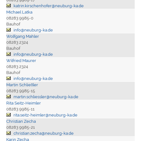
katrin.kirschenhofer@neuburg-ka.de
Michael Latka
08283 9985-0
Bauhof
info@neuburg-ka.de
Wolfgang Mahler
08283 2324
Bauhof
info@neuburg-ka.de
Wilfried Maurer
08283 2324
Bauhof
info@neuburg-ka.de
Martin Schließler
08283 9985-15
martin.schliessler@neuburg-ka.de
Rita Seitz-Heimler
08283 9985-11
rita.seitz-heimler@neuburg-ka.de
Christian Zecha
08283 9985-21
christian.zecha@neuburg-ka.de
Karin Zecha