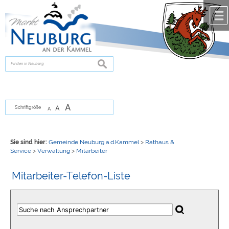
Zum Inhalt
,
zur Navigation
oder
zur Startseite
springen.
chließen
suchen
A
A
Schriftgröße
A
Sie sind hier:
Gemeinde Neuburg a.d.Kammel
>
Rathaus &
Service
>
Verwaltung
>
Mitarbeiter
Mitarbeiter-Telefon-Liste