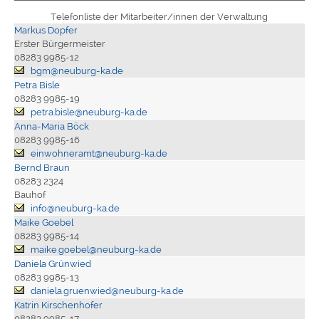
Telefonliste der Mitarbeiter/innen der Verwaltung
Markus Dopfer
Erster Bürgermeister
08283 9985-12
bgm@neuburg-ka.de
Petra Bisle
08283 9985-19
petra.bisle@neuburg-ka.de
Anna-Maria Böck
08283 9985-16
einwohneramt@neuburg-ka.de
Bernd Braun
08283 2324
Bauhof
info@neuburg-ka.de
Maike Goebel
08283 9985-14
maike.goebel@neuburg-ka.de
Daniela Grünwied
08283 9985-13
daniela.gruenwied@neuburg-ka.de
Katrin Kirschenhofer
08283 9985-17