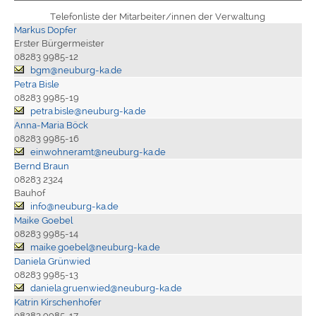
Telefonliste der Mitarbeiter/innen der Verwaltung
Markus Dopfer
Erster Bürgermeister
08283 9985-12
bgm@neuburg-ka.de
Petra Bisle
08283 9985-19
petra.bisle@neuburg-ka.de
Anna-Maria Böck
08283 9985-16
einwohneramt@neuburg-ka.de
Bernd Braun
08283 2324
Bauhof
info@neuburg-ka.de
Maike Goebel
08283 9985-14
maike.goebel@neuburg-ka.de
Daniela Grünwied
08283 9985-13
daniela.gruenwied@neuburg-ka.de
Katrin Kirschenhofer
08283 9985-17