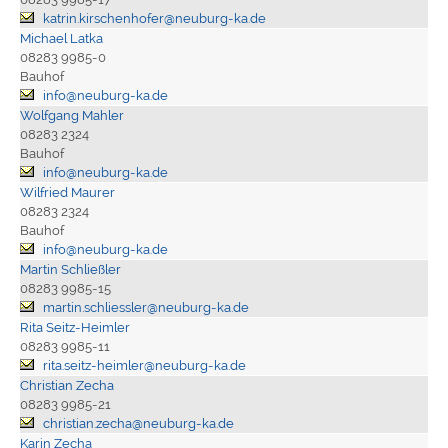
katrin.kirschenhofer@neuburg-ka.de
Michael Latka
08283 9985-0
Bauhof
info@neuburg-ka.de
Wolfgang Mahler
08283 2324
Bauhof
info@neuburg-ka.de
Wilfried Maurer
08283 2324
Bauhof
info@neuburg-ka.de
Martin Schließler
08283 9985-15
martin.schliessler@neuburg-ka.de
Rita Seitz-Heimler
08283 9985-11
rita.seitz-heimler@neuburg-ka.de
Christian Zecha
08283 9985-21
christian.zecha@neuburg-ka.de
Karin Zecha