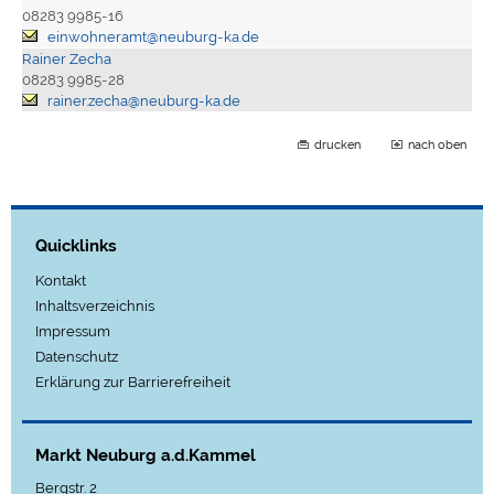
08283 9985-16
einwohneramt@neuburg-ka.de
Rainer Zecha
08283 9985-28
rainer.zecha@neuburg-ka.de
drucken
nach oben
Quicklinks
Kontakt
Inhaltsverzeichnis
Impressum
Datenschutz
Erklärung zur Barrierefreiheit
Markt Neuburg a.d.Kammel
Bergstr. 2