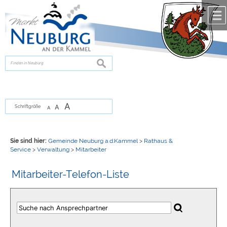
Zum Inhalt
,
zur Navigation
oder
zur Startseite
springen.
chließen
suchen
A
A
Schriftgröße
A
Sie sind hier:
Gemeinde Neuburg a.d.Kammel
>
Rathaus &
Service
>
Verwaltung
>
Mitarbeiter
Mitarbeiter-Telefon-Liste