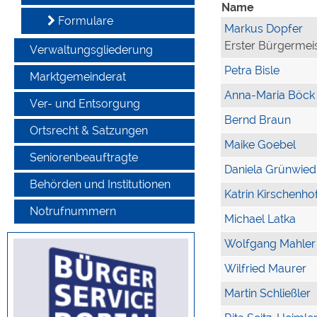
Name
Formulare
Markus Dopfer
Erster Bürgermei
Verwaltungsgliederung
Petra Bisle
Marktgemeinderat
Anna-Maria Böck
Ver- und Entsorgung
Bernd Braun
Ortsrecht & Satzungen
Maike Goebel
Seniorenbeauftragte
Daniela Grünwied
Behörden und Institutionen
Katrin Kirschenho
Notrufnummern
Michael Latka
Wolfgang Mahler
Wilfried Maurer
Martin Schließler