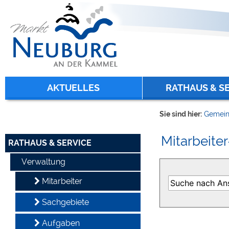
Zum Inhalt
,
zur Navigation
oder
zur Startseite
springen.
chließen
AKTUELLES
RATHAUS & S
Sie sind hier:
Gemein
Mitarbeiter
RATHAUS & SERVICE
Verwaltung
Mitarbeiter
Sachgebiete
Aufgaben