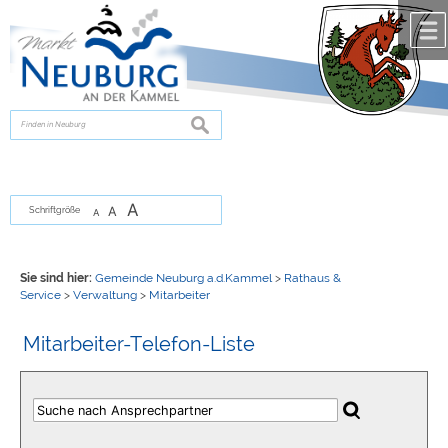
Zum Inhalt
,
zur Navigation
oder
zur Startseite
springen.
chließen
suchen
A
A
Schriftgröße
A
Sie sind hier:
Gemeinde Neuburg a.d.Kammel
>
Rathaus &
Service
>
Verwaltung
>
Mitarbeiter
Mitarbeiter-Telefon-Liste