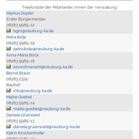
Telefonliste der Mitarbeiter/innen der Verwaltung
Markus Dopfer
Erster Bürgermeister
08283 9985-12
bgm@neuburg-ka.de
Petra Bisle
08283 9985-19
petra.bisle@neuburg-ka.de
Anna-Maria Böck
08283 9985-16
einwohneramt@neuburg-ka.de
Bernd Braun
08283 2324
Bauhof
info@neuburg-ka.de
Maike Goebel
08283 9985-14
maike.goebel@neuburg-ka.de
Daniela Grünwied
08283 9985-13
daniela.gruenwied@neuburg-ka.de
Katrin Kirschenhofer
08283 9985-17