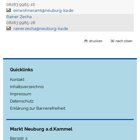
08283 9985-16
einwohneramt@neuburg-ka.de
Rainer Zecha
08283 9985-28
rainer.zecha@neuburg-ka.de
drucken
nach oben
Quicklinks
Kontakt
Inhaltsverzeichnis
Impressum
Datenschutz
Erklärung zur Barrierefreiheit
Markt Neuburg a.d.Kammel
Bergstr. 2