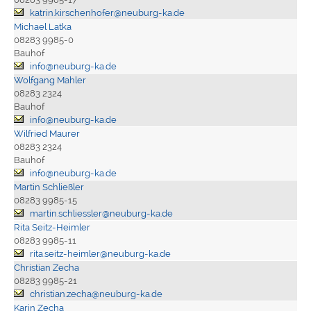
katrin.kirschenhofer@neuburg-ka.de
Michael Latka
08283 9985-0
Bauhof
info@neuburg-ka.de
Wolfgang Mahler
08283 2324
Bauhof
info@neuburg-ka.de
Wilfried Maurer
08283 2324
Bauhof
info@neuburg-ka.de
Martin Schließler
08283 9985-15
martin.schliessler@neuburg-ka.de
Rita Seitz-Heimler
08283 9985-11
rita.seitz-heimler@neuburg-ka.de
Christian Zecha
08283 9985-21
christian.zecha@neuburg-ka.de
Karin Zecha