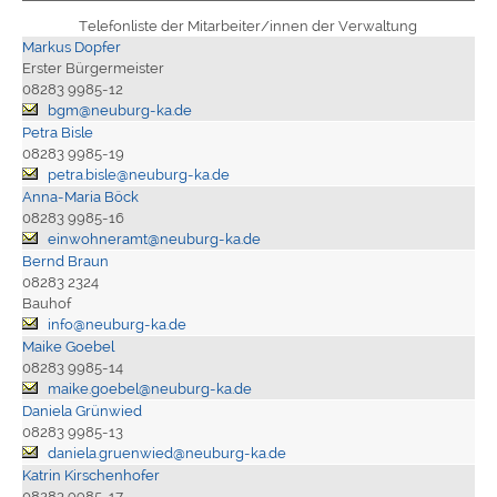
Telefonliste der Mitarbeiter/innen der Verwaltung
Markus Dopfer
Erster Bürgermeister
08283 9985-12
bgm@neuburg-ka.de
Petra Bisle
08283 9985-19
petra.bisle@neuburg-ka.de
Anna-Maria Böck
08283 9985-16
einwohneramt@neuburg-ka.de
Bernd Braun
08283 2324
Bauhof
info@neuburg-ka.de
Maike Goebel
08283 9985-14
maike.goebel@neuburg-ka.de
Daniela Grünwied
08283 9985-13
daniela.gruenwied@neuburg-ka.de
Katrin Kirschenhofer
08283 9985-17