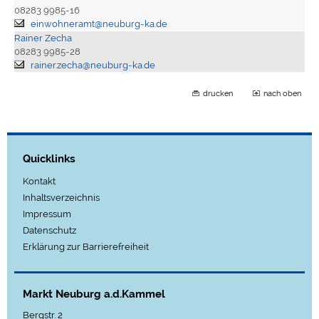
08283 9985-16
einwohneramt@neuburg-ka.de
Rainer Zecha
08283 9985-28
rainer.zecha@neuburg-ka.de
drucken
nach oben
Quicklinks
Kontakt
Inhaltsverzeichnis
Impressum
Datenschutz
Erklärung zur Barrierefreiheit
Markt Neuburg a.d.Kammel
Bergstr. 2