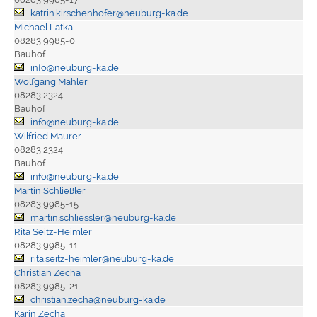
katrin.kirschenhofer@neuburg-ka.de
Michael Latka
08283 9985-0
Bauhof
info@neuburg-ka.de
Wolfgang Mahler
08283 2324
Bauhof
info@neuburg-ka.de
Wilfried Maurer
08283 2324
Bauhof
info@neuburg-ka.de
Martin Schließler
08283 9985-15
martin.schliessler@neuburg-ka.de
Rita Seitz-Heimler
08283 9985-11
rita.seitz-heimler@neuburg-ka.de
Christian Zecha
08283 9985-21
christian.zecha@neuburg-ka.de
Karin Zecha