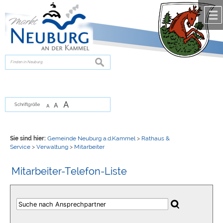
Zum Inhalt
,
zur Navigation
oder
zur Startseite
springen.
chließen
suchen
A
A
Schriftgröße
A
Sie sind hier:
Gemeinde Neuburg a.d.Kammel
>
Rathaus &
Service
>
Verwaltung
>
Mitarbeiter
Mitarbeiter-Telefon-Liste