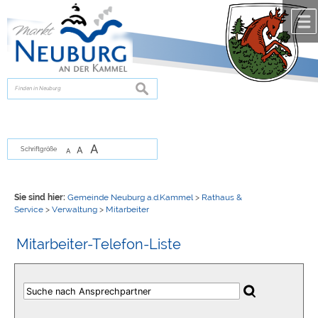
Zum Inhalt
,
zur Navigation
oder
zur Startseite
springen.
chließen
suchen
A
A
Schriftgröße
A
Sie sind hier:
Gemeinde Neuburg a.d.Kammel
>
Rathaus &
Service
>
Verwaltung
>
Mitarbeiter
Mitarbeiter-Telefon-Liste