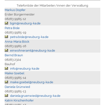
Telefonliste der Mitarbeiter/innen der Verwaltung
Markus Dopfer
Erster Bürgermeister
08283 9985-12
bgm@neuburg-ka.de
Petra Bisle
08283 9985-19
petra.bisle@neuburg-ka.de
Anna-Maria Böck
08283 9985-16
einwohneramt@neuburg-ka.de
Bernd Braun
08283 2324
Bauhof
info@neuburg-ka.de
Maike Goebel
08283 9985-14
maike.goebel@neuburg-ka.de
Daniela Grünwied
08283 9985-13
daniela.gruenwied@neuburg-ka.de
Katrin Kirschenhofer
08283 9985-17