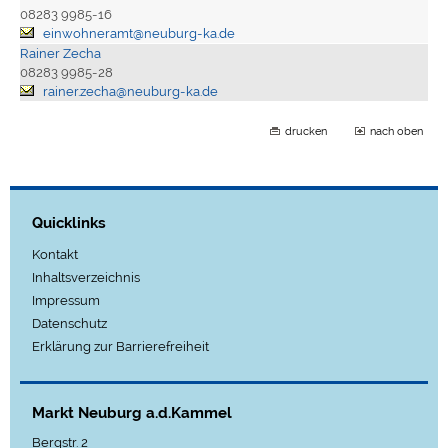
08283 9985-16
einwohneramt@neuburg-ka.de
Rainer Zecha
08283 9985-28
rainer.zecha@neuburg-ka.de
drucken
nach oben
Quicklinks
Kontakt
Inhaltsverzeichnis
Impressum
Datenschutz
Erklärung zur Barrierefreiheit
Markt Neuburg a.d.Kammel
Bergstr. 2