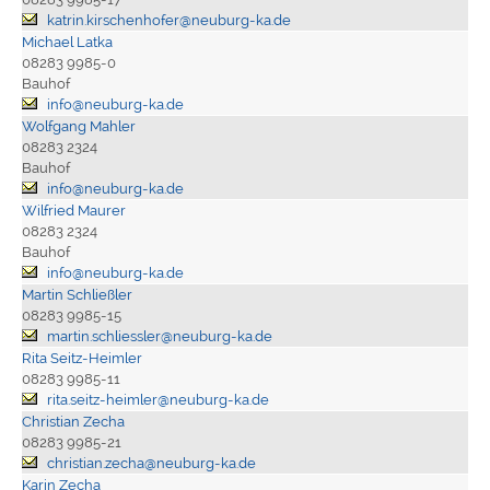
katrin.kirschenhofer@neuburg-ka.de
Michael Latka
08283 9985-0
Bauhof
info@neuburg-ka.de
Wolfgang Mahler
08283 2324
Bauhof
info@neuburg-ka.de
Wilfried Maurer
08283 2324
Bauhof
info@neuburg-ka.de
Martin Schließler
08283 9985-15
martin.schliessler@neuburg-ka.de
Rita Seitz-Heimler
08283 9985-11
rita.seitz-heimler@neuburg-ka.de
Christian Zecha
08283 9985-21
christian.zecha@neuburg-ka.de
Karin Zecha