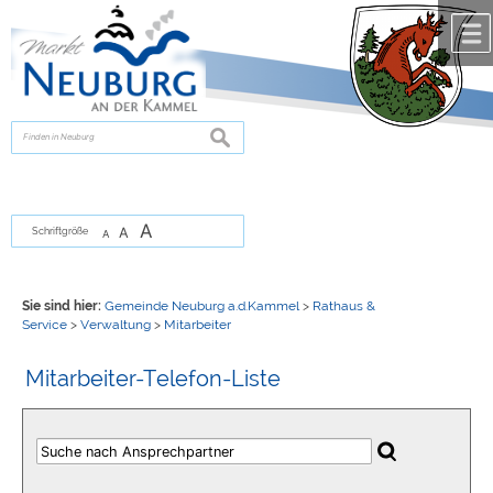
Zum Inhalt
,
zur Navigation
oder
zur Startseite
springen.
chließen
suchen
A
A
Schriftgröße
A
Sie sind hier:
Gemeinde Neuburg a.d.Kammel
>
Rathaus &
Service
>
Verwaltung
>
Mitarbeiter
Mitarbeiter-Telefon-Liste