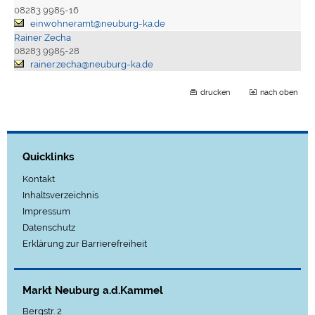
08283 9985-16
einwohneramt@neuburg-ka.de
Rainer Zecha
08283 9985-28
rainer.zecha@neuburg-ka.de
drucken
nach oben
Quicklinks
Kontakt
Inhaltsverzeichnis
Impressum
Datenschutz
Erklärung zur Barrierefreiheit
Markt Neuburg a.d.Kammel
Bergstr. 2