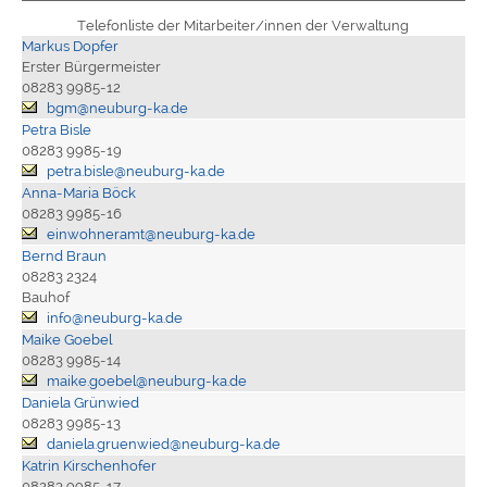
Telefonliste der Mitarbeiter/innen der Verwaltung
Markus Dopfer
Erster Bürgermeister
08283 9985-12
bgm@neuburg-ka.de
Petra Bisle
08283 9985-19
petra.bisle@neuburg-ka.de
Anna-Maria Böck
08283 9985-16
einwohneramt@neuburg-ka.de
Bernd Braun
08283 2324
Bauhof
info@neuburg-ka.de
Maike Goebel
08283 9985-14
maike.goebel@neuburg-ka.de
Daniela Grünwied
08283 9985-13
daniela.gruenwied@neuburg-ka.de
Katrin Kirschenhofer
08283 9985-17