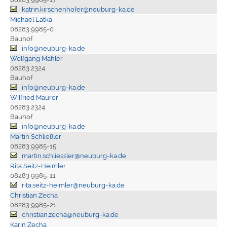
katrin.kirschenhofer@neuburg-ka.de
Michael Latka
08283 9985-0
Bauhof
info@neuburg-ka.de
Wolfgang Mahler
08283 2324
Bauhof
info@neuburg-ka.de
Wilfried Maurer
08283 2324
Bauhof
info@neuburg-ka.de
Martin Schließler
08283 9985-15
martin.schliessler@neuburg-ka.de
Rita Seitz-Heimler
08283 9985-11
rita.seitz-heimler@neuburg-ka.de
Christian Zecha
08283 9985-21
christian.zecha@neuburg-ka.de
Karin Zecha