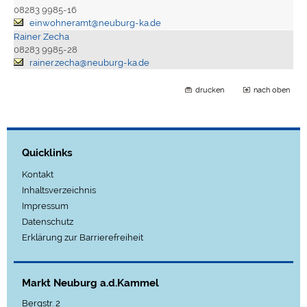
08283 9985-16
einwohneramt@neuburg-ka.de
Rainer Zecha
08283 9985-28
rainer.zecha@neuburg-ka.de
drucken
nach oben
Quicklinks
Kontakt
Inhaltsverzeichnis
Impressum
Datenschutz
Erklärung zur Barrierefreiheit
Markt Neuburg a.d.Kammel
Bergstr. 2