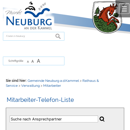
Zum Inhalt
,
zur Navigation
oder
zur Startseite
springen.
chließen
suchen
A
A
Schriftgröße
A
Sie sind hier:
Gemeinde Neuburg a.d.Kammel
>
Rathaus &
Service
>
Verwaltung
>
Mitarbeiter
Mitarbeiter-Telefon-Liste