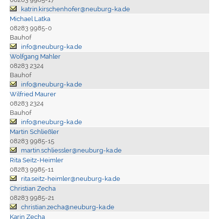
katrin.kirschenhofer@neuburg-ka.de
Michael Latka
08283 9985-0
Bauhof
info@neuburg-ka.de
Wolfgang Mahler
08283 2324
Bauhof
info@neuburg-ka.de
Wilfried Maurer
08283 2324
Bauhof
info@neuburg-ka.de
Martin Schließler
08283 9985-15
martin.schliessler@neuburg-ka.de
Rita Seitz-Heimler
08283 9985-11
rita.seitz-heimler@neuburg-ka.de
Christian Zecha
08283 9985-21
christian.zecha@neuburg-ka.de
Karin Zecha