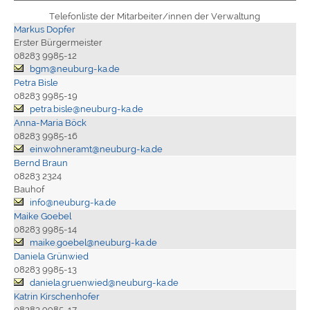
Telefonliste der Mitarbeiter/innen der Verwaltung
Markus Dopfer
Erster Bürgermeister
08283 9985-12
bgm@neuburg-ka.de
Petra Bisle
08283 9985-19
petra.bisle@neuburg-ka.de
Anna-Maria Böck
08283 9985-16
einwohneramt@neuburg-ka.de
Bernd Braun
08283 2324
Bauhof
info@neuburg-ka.de
Maike Goebel
08283 9985-14
maike.goebel@neuburg-ka.de
Daniela Grünwied
08283 9985-13
daniela.gruenwied@neuburg-ka.de
Katrin Kirschenhofer
08283 9985-17