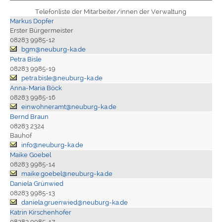
Telefonliste der Mitarbeiter/innen der Verwaltung
Markus Dopfer
Erster Bürgermeister
08283 9985-12
bgm@neuburg-ka.de
Petra Bisle
08283 9985-19
petra.bisle@neuburg-ka.de
Anna-Maria Böck
08283 9985-16
einwohneramt@neuburg-ka.de
Bernd Braun
08283 2324
Bauhof
info@neuburg-ka.de
Maike Goebel
08283 9985-14
maike.goebel@neuburg-ka.de
Daniela Grünwied
08283 9985-13
daniela.gruenwied@neuburg-ka.de
Katrin Kirschenhofer
08283 9985-17