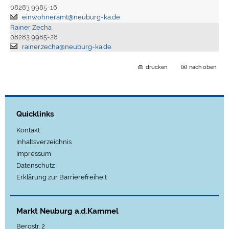
08283 9985-16
einwohneramt@neuburg-ka.de
Rainer Zecha
08283 9985-28
rainer.zecha@neuburg-ka.de
drucken
nach oben
Quicklinks
Kontakt
Inhaltsverzeichnis
Impressum
Datenschutz
Erklärung zur Barrierefreiheit
Markt Neuburg a.d.Kammel
Bergstr. 2