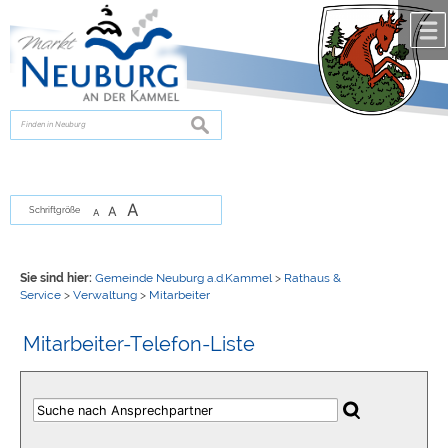
Zum Inhalt
,
zur Navigation
oder
zur Startseite
springen.
chließen
suchen
A
A
Schriftgröße
A
Sie sind hier:
Gemeinde Neuburg a.d.Kammel
>
Rathaus &
Service
>
Verwaltung
>
Mitarbeiter
Mitarbeiter-Telefon-Liste