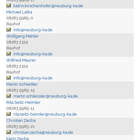
katrin.kirschenhofer@neuburg-ka.de
Michael Latka
08283 9985-0
Bauhof
info@neuburg-ka.de
Wolfgang Mahler
08283 2324
Bauhof
info@neuburg-ka.de
Wilfried Maurer
08283 2324
Bauhof
info@neuburg-ka.de
Martin Schließler
08283 9985-15
martin.schliessler@neuburg-ka.de
Rita Seitz-Heimler
08283 9985-11
rita.seitz-heimler@neuburg-ka.de
Christian Zecha
08283 9985-21
christian.zecha@neuburg-ka.de
Karin Zecha