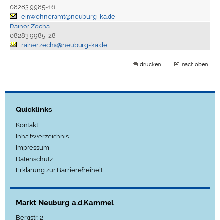
08283 9985-16
einwohneramt@neuburg-ka.de
Rainer Zecha
08283 9985-28
rainer.zecha@neuburg-ka.de
drucken
nach oben
Quicklinks
Kontakt
Inhaltsverzeichnis
Impressum
Datenschutz
Erklärung zur Barrierefreiheit
Markt Neuburg a.d.Kammel
Bergstr. 2