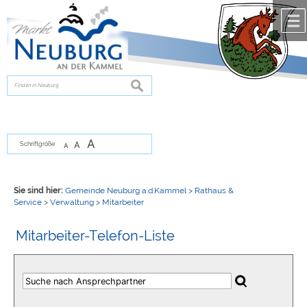
Zum Inhalt
,
zur Navigation
oder
zur Startseite
springen.
chließen
suchen
A
A
Schriftgröße
A
Sie sind hier:
Gemeinde Neuburg a.d.Kammel
>
Rathaus &
Service
>
Verwaltung
>
Mitarbeiter
Mitarbeiter-Telefon-Liste