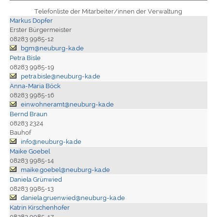
Telefonliste der Mitarbeiter/innen der Verwaltung
Markus Dopfer
Erster Bürgermeister
08283 9985-12
bgm@neuburg-ka.de
Petra Bisle
08283 9985-19
petra.bisle@neuburg-ka.de
Anna-Maria Böck
08283 9985-16
einwohneramt@neuburg-ka.de
Bernd Braun
08283 2324
Bauhof
info@neuburg-ka.de
Maike Goebel
08283 9985-14
maike.goebel@neuburg-ka.de
Daniela Grünwied
08283 9985-13
daniela.gruenwied@neuburg-ka.de
Katrin Kirschenhofer
08283 9985-17