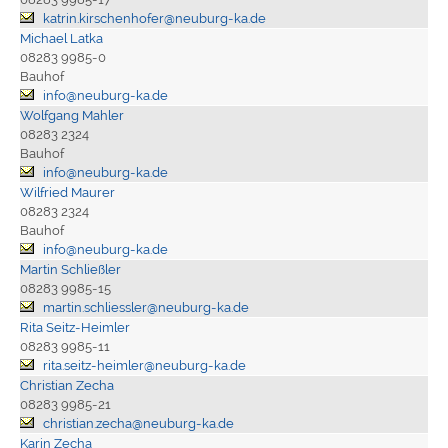
katrin.kirschenhofer@neuburg-ka.de
Michael Latka
08283 9985-0
Bauhof
info@neuburg-ka.de
Wolfgang Mahler
08283 2324
Bauhof
info@neuburg-ka.de
Wilfried Maurer
08283 2324
Bauhof
info@neuburg-ka.de
Martin Schließler
08283 9985-15
martin.schliessler@neuburg-ka.de
Rita Seitz-Heimler
08283 9985-11
rita.seitz-heimler@neuburg-ka.de
Christian Zecha
08283 9985-21
christian.zecha@neuburg-ka.de
Karin Zecha