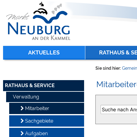
Zum Inhalt
,
zur Navigation
oder
zur Startseite
springen.
chließen
AKTUELLES
RATHAUS & S
Sie sind hier:
Gemein
Mitarbeiter
RATHAUS & SERVICE
Verwaltung
Mitarbeiter
Sachgebiete
Aufgaben