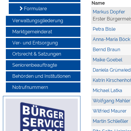
Name
Formulare
Markus Dopfer
Erster Bürgermei
Verwaltungsgliederung
Petra Bisle
Marktgemeinderat
Anna-Maria Böck
Ver- und Entsorgung
Bernd Braun
Ortsrecht & Satzungen
Maike Goebel
Seniorenbeauftragte
Daniela Grünwied
Behörden und Institutionen
Katrin Kirschenho
Notrufnummern
Michael Latka
Wolfgang Mahler
Wilfried Maurer
Martin Schließler