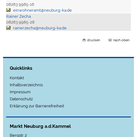
08283 9985-16
einwohneramt@neuburg-ka.de
Rainer Zecha
08283 9985-28
rainer.zecha@neuburg-ka.de
drucken
nach oben
Quicklinks
Kontakt
Inhaltsverzeichnis
Impressum
Datenschutz
Erklärung zur Barrierefreiheit
Markt Neuburg a.d.Kammel
Bergstr. 2