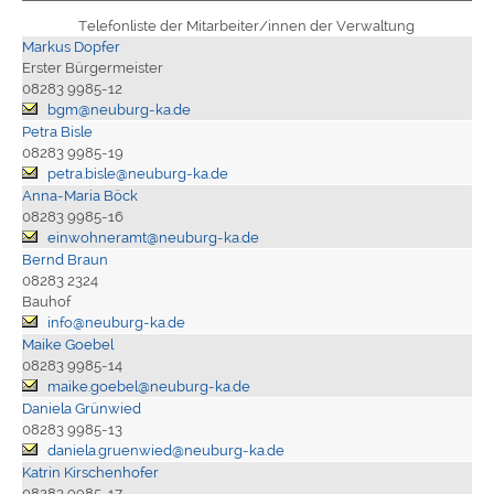
Telefonliste der Mitarbeiter/innen der Verwaltung
Markus Dopfer
Erster Bürgermeister
08283 9985-12
bgm@neuburg-ka.de
Petra Bisle
08283 9985-19
petra.bisle@neuburg-ka.de
Anna-Maria Böck
08283 9985-16
einwohneramt@neuburg-ka.de
Bernd Braun
08283 2324
Bauhof
info@neuburg-ka.de
Maike Goebel
08283 9985-14
maike.goebel@neuburg-ka.de
Daniela Grünwied
08283 9985-13
daniela.gruenwied@neuburg-ka.de
Katrin Kirschenhofer
08283 9985-17