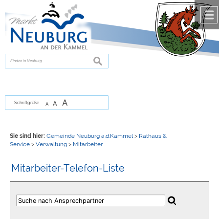
Zum Inhalt
,
zur Navigation
oder
zur Startseite
springen.
chließen
suchen
A
A
Schriftgröße
A
Sie sind hier:
Gemeinde Neuburg a.d.Kammel
>
Rathaus &
Service
>
Verwaltung
>
Mitarbeiter
Mitarbeiter-Telefon-Liste